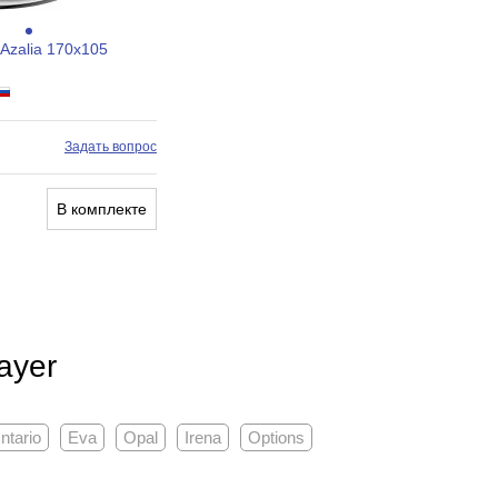
 Azalia 170x105
Задать вопрос
В комплекте
ayer
ntario
Eva
Opal
Irena
Options