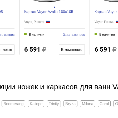
05
Каркас Vayer Azalia 160x105
Каркас Vayer
Vayer, Россия
Vayer, Россия
В наличии
В наличии
ть вопрос
Задать вопрос
6 591
6 591
мплекте
В комплекте
кции ножек и каркасов для ванн V
Boomerang
Kaliope
Trinity
Bryza
Milana
Coral
O