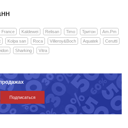
анн
e France
Kaldewei
Relisan
Timo
Тритон
Am.Pm
t
Kolpa san
Roca
Villeroy&Boch
Aquatek
Cerutti
idon
Sharking
Vitra
спродажах
Подписаться