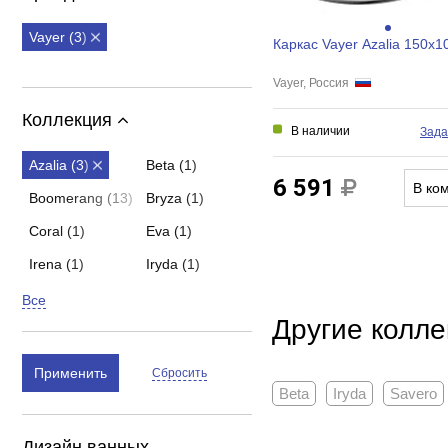
Vayer (3)
Каркас Vayer Azalia 150x1
Vayer, Россия
Коллекция
В наличии
Зада
Azalia (3)
Beta (1)
6 591
В ко
Boomerang (13)
Bryza (1)
Coral (1)
Eva (1)
Irena (1)
Iryda (1)
Все
Другие колле
Применить
Сбросить
Beta
Iryda
Savero
Дизайн ванных