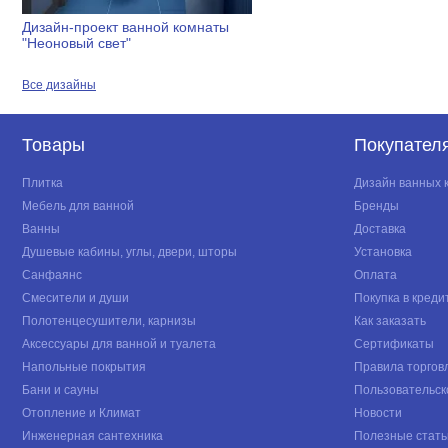
Дизайн-проект ванной комнаты
"Неоновый свет"
Все дизайны
Товары
Покупател
Плитка
Дизайн ванных 
Мебель для ванной
Бренды
Ванны
Доставка
Душевые кабины, углы, двери, шторы
Установка
Санфаянс
Оплата
Смесители и души
Покупка в креди
Полотенцесушители, карнизы
Как заказать
Аксессуары для ванной и туалета
Сертификаты
Напольные покрытия
Правила торгов
Бани и сауны
Пользовательск
Отопление и Климат
Новости
Инженерная сантехника
Полезные стать