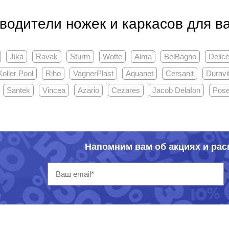
водители ножек и каркасов для в
Jika
Ravak
Sturm
Wotte
Aima
BelBagno
Delic
Koller Pool
Riho
VagnerPlast
Aquanet
Cersanit
Duravi
Santek
Vincea
Azario
Cezares
Jacob Delafon
Pose
Напомним вам об акциях и ра