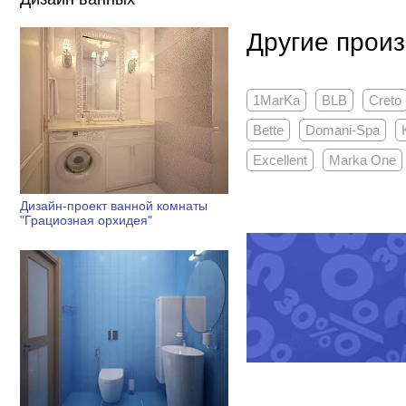
Другие произ
1MarKa
BLB
Creto
Bette
Domani-Spa
Excellent
Marka One
Дизайн-проект ванной комнаты
"Грациозная орхидея"