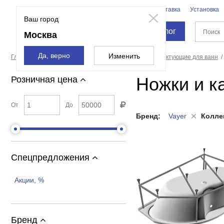
Бренды
Доставка
Установка
Москва
Ваш город
Каталог
Москва
Да, верно
Изменить
Главная страница
Ванны
Оборудование и комплектующие для ванн
Ножки и к
Розничная цена
От
До
Бренд:
Vayer
Колле
Спецпредложения
Акции, %
Бренд