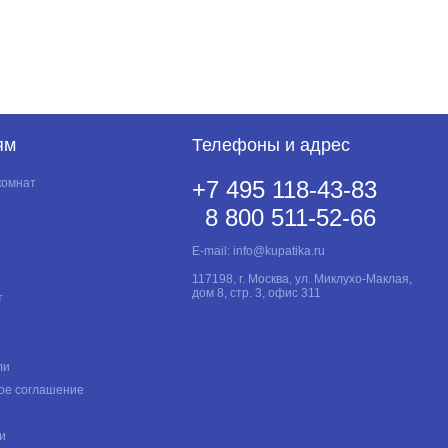
ям
Телефоны и адрес
комнат
+7 495 118-43-83
8 800 511-52-66
E-mail:
info@kupatika.ru
117198, г. Москва, ул. Миклухо-Маклая,
дом 8, стр. 3, офис 311
т
ли
ое соглашение
и