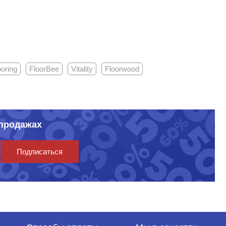
oring
FloorBee
Vitality
Floorwood
спродажах
Подписаться