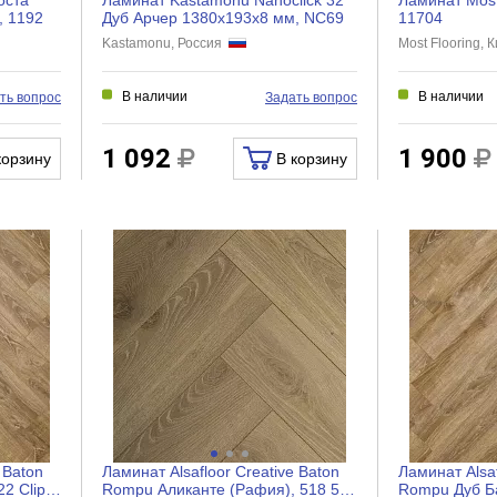
, 1192
Дуб Арчер 1380х193х8 мм, NC69
11704
Kastamonu, Россия
Most Flooring,
В наличии
В наличии
ть вопрос
Задать вопрос
1 092
1 900
корзину
В корзину
 Baton
Ламинат Alsafloor Creative Baton
Ламинат Alsaf
2 Clipz
Rompu Аликанте (Рафия), 518 5G
Rompu Дуб Ба