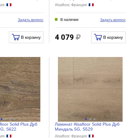
нция
Alsafloor, Франция
В наличии
Задать вопрос
Задать вопрос
4 079
В корзину
В корзину
loor Solid Plus Дуб
Ламинат Alsafloor Solid Plus Дуб
5G, S622
Миндаль 5G, S529
нция
Alsafloor, Франция