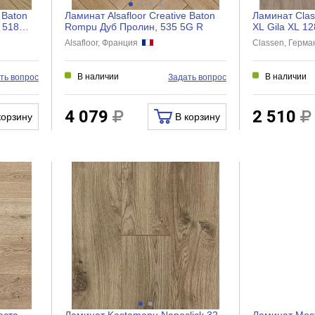
 Baton
Ламинат Alsafloor Creative Baton
Ламинат Clas
 518
Rompu Дуб Пролин, 535 5G R
XL Gila XL 1
Alsafloor, Франция
Classen, Герм
В наличии
В наличии
ть вопрос
Задать вопрос
4 079
2 510
корзину
В корзину
оста
Ламинат Kastamonu Nanoclick 32
Ламинат Most F