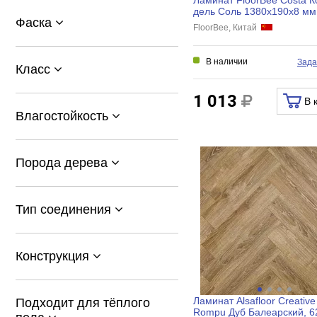
дель Соль 1380х190х8 мм
Фаска
FloorBee, Китай
В наличии
Зада
Класс
1 013
В 
Влагостойкость
Порода дерева
Тип соединения
Конструкция
Ламинат Alsafloor Creative
Подходит для тёплого
Rompu Дуб Балеарский, 62