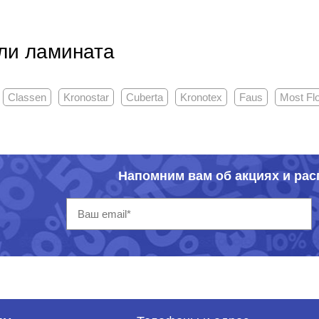
ли ламината
Classen
Kronostar
Cuberta
Kronotex
Faus
Most Flo
Напомним вам об акциях и ра