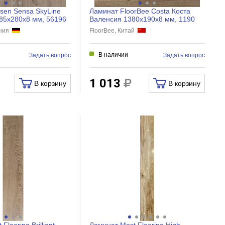
sen Sensa SkyLine
Ламинат FloorBee Costa Коста
285x280x8 мм, 56196
Валенсия 1380х190х8 мм, 1190
ания
FloorBee, Китай
В наличии
Задать вопрос
Задать вопрос
1 013
В корзину
В корзину
looring Brilliant,
Ламинат Most Flooring High