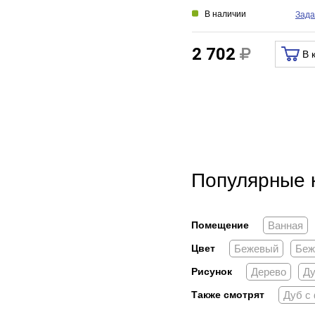
В наличии
Зада
2 702
В 
Популярные 
Помещение
Ванная
Цвет
Бежевый
Беж
Рисунок
Дерево
Д
Также смотрят
Дуб с