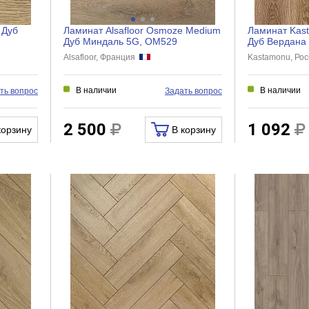
 Дуб
Ламинат Alsafloor Osmoze Medium
Ламинат Kast
Дуб Миндаль 5G, OM529
Дуб Вердана
NC74
Alsafloor, Франция
Kastamonu, Ро
В наличии
В наличии
ть вопрос
Задать вопрос
2 500
1 092
корзину
В корзину