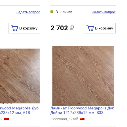
В наличии
Задать вопрос
Задать вопрос
2 702
В корзину
В корзину
rwood Megapolis Дуб
Ламинат Floorwood Megapolis Дуб
х238х12 мм, 618
Дейли 1217х239х12 мм, 833
тай
Floorwood, Китай