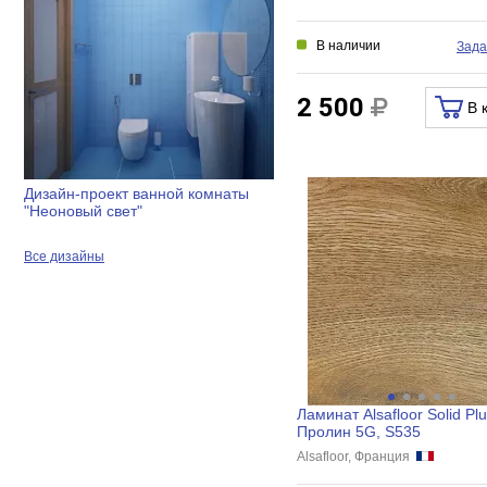
В наличии
Зада
2 500
В 
Дизайн-проект ванной комнаты
"Неоновый свет"
Все дизайны
Ламинат Alsafloor Solid Pl
Пролин 5G, S535
Alsafloor, Франция