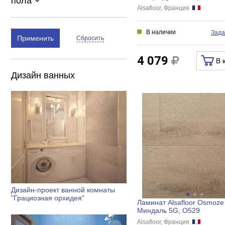
пола
L
Alsafloor, Франция
В наличии
Зада
Применить
Сбросить
4 079
В 
Дизайн ванных
Дизайн-проект ванной комнаты
"Грациозная орхидея"
Ламинат Alsafloor Osmoze
Миндаль 5G, O529
Alsafloor, Франция