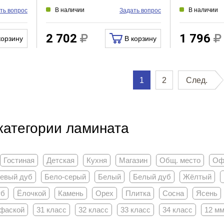
В наличии
В наличии
ть вопрос
Задать вопрос
2 702
1 796
корзину
В корзину
1
2
След.
категории ламината
Гостиная
Детская
Кухня
Магазин
Общ. место
Оф
евый дуб
Бело-серый
Белый
Белый дуб
Жёлтый
уб
Ёлочкой
Камень
Орех
Плитка
Сосна
Ясень
 фаской
31 класс
32 класс
33 класс
34 класс
12 м