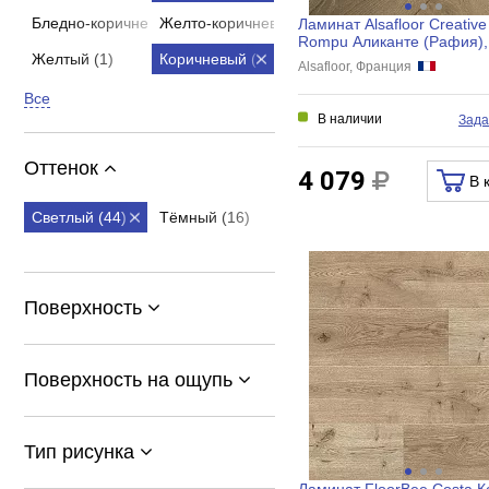
Бледно-коричневый (1)
Желто-коричневый (2)
Ламинат Alsafloor Creative
Rompu Аликанте (Рафия),
Clipz L
Желтый (1)
Коричневый (32)
Alsafloor, Франция
Все
В наличии
Зада
Оттенок
4 079
В 
Светлый (44)
Тёмный (16)
Поверхность
Поверхность на ощупь
Тип рисунка
Ламинат FloorBee Costa К