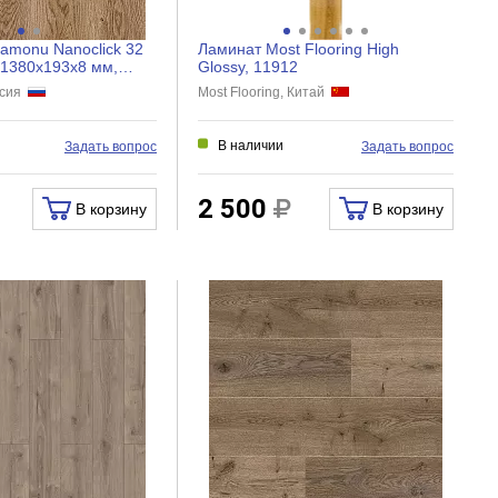
amonu Nanoclick 32
Ламинат Most Flooring High
 1380х193х8 мм,
Glossy, 11912
ссия
Most Flooring, Китай
В наличии
Задать вопрос
Задать вопрос
2 500
В корзину
В корзину