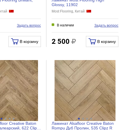
Glossy, 11902
 Китай
Most Flooring, Китай
В наличии
Задать вопрос
Задать вопрос
2 500
В корзину
В корзину
loor Creative Baton
Ламинат Alsafloor Creative Baton
леарский, 622 Clipz
Rompu Дуб Пролин, 535 Clipz R