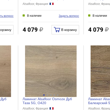
R
R
Alsafloor, Франция
Alsafloor, Фра
В наличии
В наличии
ть вопрос
Задать вопрос
4 079
4 079
корзину
В корзину
 Дуб
Ламинат Alsafloor Osmoze Дуб
Ламинат Alsaf
Таза 5G, O420
Балеарский 
Alsafloor, Франция
Alsafloor, Фра