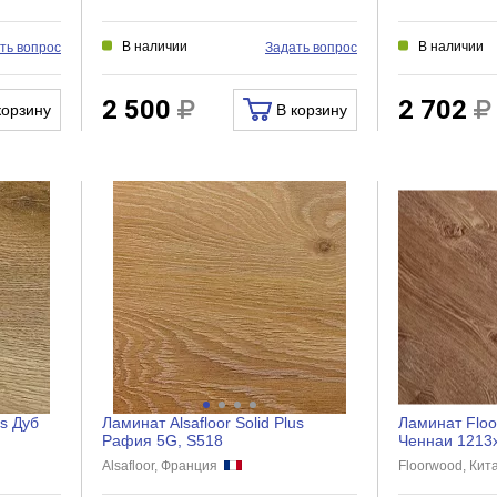
В наличии
В наличии
ть вопрос
Задать вопрос
2 500
2 702
корзину
В корзину
us Дуб
Ламинат Alsafloor Solid Plus
Ламинат Floo
Рафия 5G, S518
Ченнаи 1213
Alsafloor, Франция
Floorwood, Ки