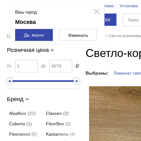
Бренды
Доставка
Установка
Москва
Ваш город
Каталог
Москва
Да, верно
Изменить
Главная страница
Напольные покрытия
Ламинат
Светло-коричнев
Светло-ко
Розничная цена
От
До
Выбраны:
Ламинат све
Бренд
Alsafloor (22)
Classen (2)
Cuberta (1)
FloorBee (2)
Floorwood (5)
Kastamonu (4)