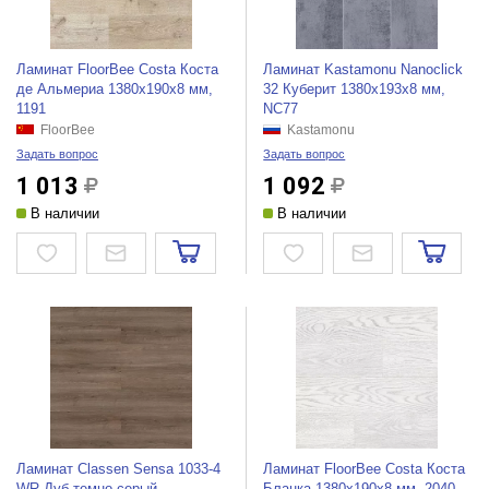
Ламинат FloorBee Costa Коста
Ламинат Kastamonu Nanoclick
де Альмериа 1380х190х8 мм,
32 Куберит 1380х193х8 мм,
1191
NC77
FloorBee
Kastamonu
Задать вопрос
Задать вопрос
1 013
1 092
В наличии
В наличии
Ламинат Classen Sensa 1033-4
Ламинат FloorBee Costa Коста
WR Дуб темно-серый
Бланка 1380х190х8 мм, 2040