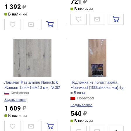
721
1 392
В наличии
В наличии
Ламинат Kastamonu Nanoclick
Подложка из полистирола
Жансен 1380х159х10 мм, NC62
Floorwood (1000х500x5 мм) 1уп
= 5 кв.м
Kastamonu
Floorwood
Задать вопрос
Задать вопрос
1 609
540
В наличии
В наличии