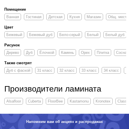
Помещение
Ванная
Гостиная
Детская
Кухня
Магазин
Общ. место
Цвет
Бежевый
Бежевый дуб
Бело-серый
Белый
Белый дуб
Рисунок
Дерево
Дуб
Ёлочкой
Камень
Орех
Плитка
Сосна
Также смотрят
Дуб с фаской
31 класс
32 класс
33 класс
34 класс
1
Производители ламината
Alsafloor
Cuberta
FloorBee
Kastamonu
Kronotex
Class
Напомним вам об акциях и распродажах