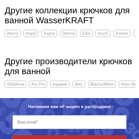
Другие коллекции крючков для
ванной WasserKRAFT
Abens
Aland
Asphe
Diemel
Elbe
Aisch
Ammer
B
Другие производители крючков
для ванной
AQUAme
Am.Pm
Aquatek
Belz
Black&White
Allen Bra
Напомним вам об акциях и распродажах