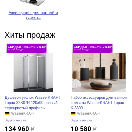
Аксессуары для ванной и
туалета
Хиты продаж
СКИДКА 19%22%17%18%
СКИДКА 19%22%17%18%
ПО ПРОМОКОДУ
ПО ПРОМОКОДУ
Душевой уголок WasserKRAFT
Набор аксессуаров для ванной
Lopau 32S07R 120x90 правый,
комнаты WasserKRAFT Lopau
серебристый профиль
K-3300
WasserKRAFT
WasserKRAFT
Задать вопрос
Задать вопрос
134 960
10 580