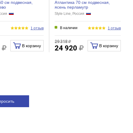
60 см подвесная,
Атлантика 70 см подвесная,
ево
ясень перламутр
Россия
Style Line, Россия
и
В наличии
1 отзыв
1 отзыв
29 318
В корзину
В корзину
2
24 920
просить