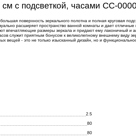
0 см с подсветкой, часами СС-000
 большая поверхность зеркального полотна и полная круговая подс
визуально расширяет пространство ванной комнаты и дает отличные
ают впечатляющие размеры зеркала и придают ему лаконичный и а
асов служит приятным бонусом к великолепному внешнему виду зе
х вещей - это не только изысканный дизайн, но и функциональнос
ащайте внимание на комплектацию. Производитель оставляет з
 комплектацию или технологию изготовления изделия, не ухудш
х характеристик. Это не является недостатком товара.
2.5
80
80