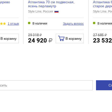
Нет
дерево
Атлантика 70 см подвесная,
Атлантика 
ясень перламутр
старое дер
Нет
Style Line, Россия
Style Line, 
Есть
В наличии
В наличи
1 отзыв
Задать вопрос
29 318
27 685
Зеркало в ванную комнату
В корзину
В корзину
24 920
23 53
С