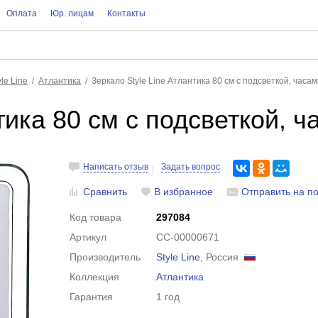
Оплата
Юр. лицам
Контакты
yle Line
Атлантика
Зеркало Style Line Атлантика 80 см с подсветкой, час
нтика 80 см с подсветкой, 
Написать отзыв
Задать вопрос
Сравнить
В избранное
Отправить на по
Код товара
297084
Артикул
СС-00000671
Производитель
Style Line
, Россия
Коллекция
Атлантика
Гарантия
1 год