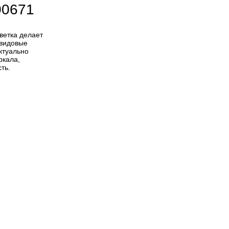
00671
ветка делает
 видовые
ктуально
ркала,
ть.
а собой
ающие его