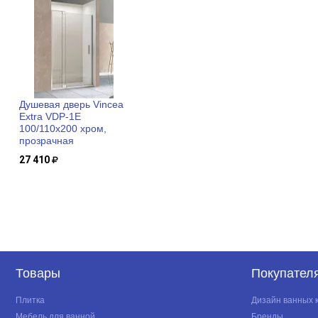
Душевая дверь Vincea
Extra VDP-1E
100/110x200 хром,
прозрачная
27 410
Товары
Покупател
Плитка
Дизайн ванных 
Мебель для ванной
Бренды