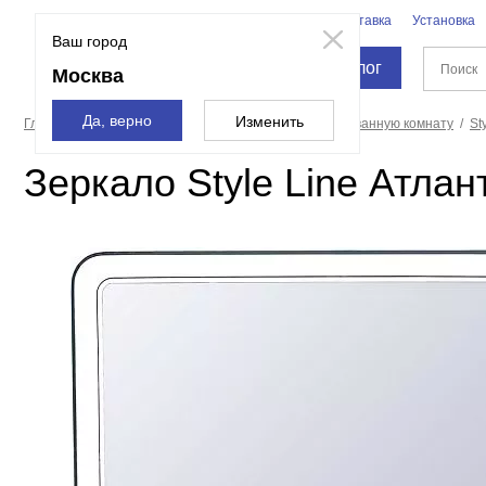
Бренды
Доставка
Установка
Москва
Ваш город
Каталог
Москва
Да, верно
Изменить
Главная страница
Мебель для ванной
Зеркала в ванную комнату
St
Зеркало Style Line Атла