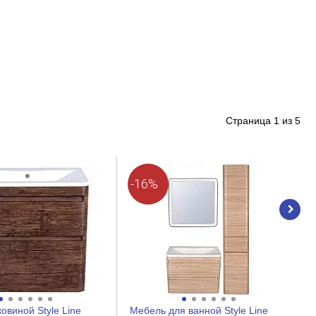
Страница
1
из
5
-16%
овиной Style Line
Мебель для ванной Style Line