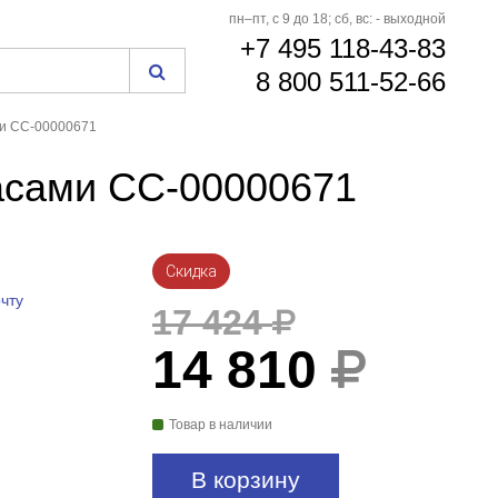
пн–пт, с 9 до 18; сб, вс: - выходной
+7 495 118-43-83
8 800 511-52-66
ами СС-00000671
часами СС-00000671
Скидка
чту
17 424
14 810
Товар в наличии
В корзину