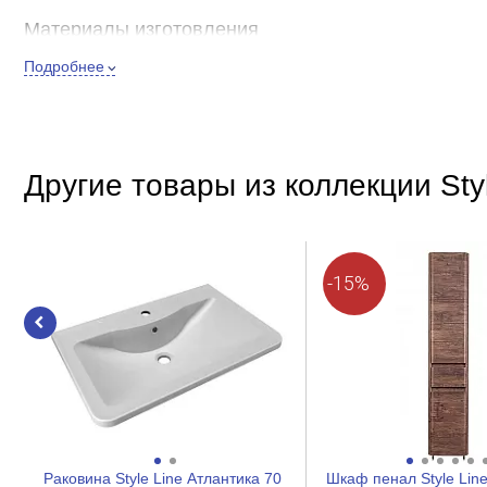
Материалы изготовления
Подробнее
Материал корпуса
Внешнее исполнение
Стиль
Другие товары из коллекции Sty
Форма зеркала
Цвет
Состав набора
-15%
Полка
Оснащение
Подсветка
Розетки
Полки
Раковина Style Line Атлантика 70
Шкаф пенал Style Lin