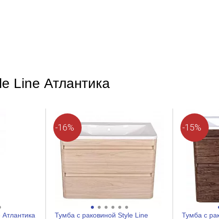
ДСП
Современный
le Line Атлантика
Прямоугольная
Белый
-16%
-15%
Нет
Есть
Нет
Нет
e Атлантика
Тумба с раковиной Style Line
Тумба с рак