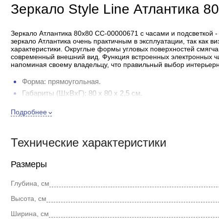
Зеркало Style Line Атлантика 8
Зеркало Атлантика 80х80 СС-00000671 с часами и подсветкой -
зеркало Атлантика очень практичным в эксплуатации, так как 
характеристики. Округлые формы угловых поверхностей смягч
современный внешний вид. Функция встроенных электронных ч
напоминая своему владельцу, что правильный выбор интерьерны
Форма: прямоугольная.
Габариты (ШхВхГ): 80 х 80 х 2,5 см.
В комплекте поставки:зеркало.
Подробнее
Монтаж: подвесной.
На фото могут быть отображены дополнительные опции, обр
Технические характеристики
право, без уведомления, вносить изменения в конструкцию,
потребительских свойств, с целью улучшения его технически
Размеры
Глубина, см
Высота, см
Ширина, см