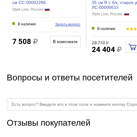
Светильник
см СС-00002286
35 см R с б/к, старое 
ЛС-00000615
Style Line, Россия
Антипар
Style Line, Россия
Часы
В наличии
Задать вопрос
В наличии
Прочие
7 508
В комплекте
28 710
Тип товара
24 404
Вопросы и ответы посетителей
Отзывы покупателей