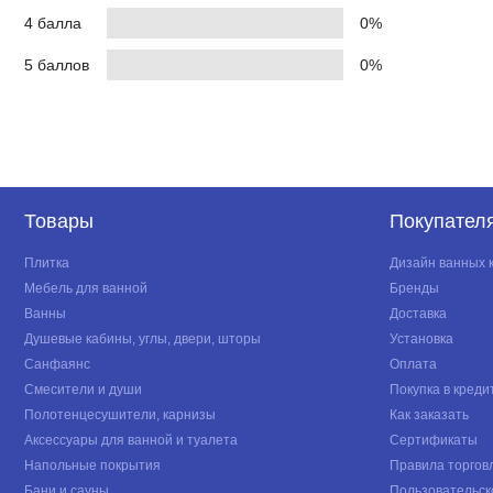
4 балла
0%
5 баллов
0%
Товары
Покупател
Плитка
Дизайн ванных 
Мебель для ванной
Бренды
Ванны
Доставка
Душевые кабины, углы, двери, шторы
Установка
Санфаянс
Оплата
Смесители и души
Покупка в креди
Полотенцесушители, карнизы
Как заказать
Аксессуары для ванной и туалета
Сертификаты
Напольные покрытия
Правила торгов
Бани и сауны
Пользовательск