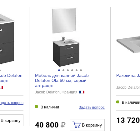
Нет
Нет
Нет
Нет
Нет
cob Delafon
Мебель для ванной Jacob
Раковина J
Нет
ацит
Delafon Ola 60 см, серый
антрацит
Jacob Delaf
Jacob Delafon, Франция
В наличи
адать вопрос
Зеркало в ванную комнату
В наличии
Задать вопрос
13 72
В корзину
40 800
В корзину