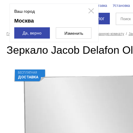
Бренды
Доставка
Установка
Москва
Ваш город
Каталог
Москва
Да, верно
Изменить
Главная страница
Мебель для ванной
Зеркала в ванную комнату
Ja
Зеркало Jacob Delafon O
БЕСПЛАТНАЯ
ДОСТАВКА