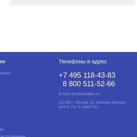
ям
Телефоны и адрес
комнат
+7 495 118-43-83
8 800 511-52-66
E-mail:
info@kupatika.ru
117198, г. Москва, ул. Миклухо-Маклая,
дом 8, стр. 3, офис 311
т
ли
ое соглашение