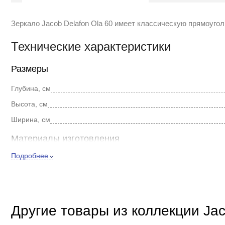
Зеркало Jacob Delafon Ola 60 имеет классическую прямоуго
Технические характеристики
Размеры
Глубина, см
Высота, см
Ширина, см
Материалы изготовления
Подробнее
Материал корпуса
Внешнее исполнение
Стиль
Другие товары из коллекции Jac
Форма зеркала