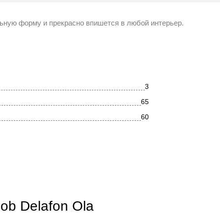
льную форму и прекрасно впишется в любой интерьер.
3
65
60
ДСП
Современный
ob Delafon Ola
Прямоугольная