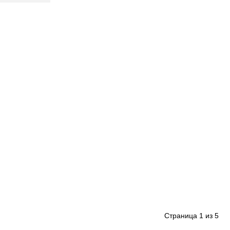
Страница
1
из
5