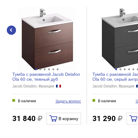
Состав набора
Полка
Оснащение
Подсветка
Розетки
Полки
Светильник
Тумба с раковиной Jacob Delafon
Тумба с раковиной Ja
Антипар
Ola 60 см, темный дуб
Ola 60 см, серый антр
Jacob Delafon, Франция
Jacob Delafon, Франция
Прочие
В наличии
В наличии
Задать вопрос
З
Тип товара
31 840
31 290
В корзину