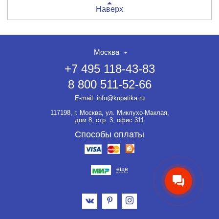
Наверх
Москва
+7 495 118-43-83
8 800 511-52-66
НЕТ СКИДКИ НА ТОВАР?!
ОФОРМЛЯЙТЕ ЗАКАЗ И
E-mail:
info@kupatika.ru
ВЫ ПОЛУЧИТЕ ЕЁ ДО 20%
117198, г. Москва, ул. Миклухо-Маклая,
Если товар не участвует ни в
дом 8, стр. 3, офис 311
какой акции, оформляйте
заказ и мы предоставим на
Способы оплаты
него скидку до 20%.
еще