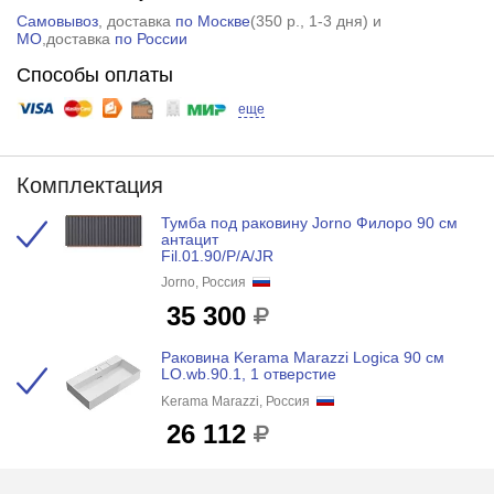
Самовывоз
, доставка
по Москве
(
350 р.
, 1-3 дня) и
МО
,доставка
по России
Способы оплаты
еще
Комплектация
Тумба под раковину Jorno Филоро 90 см
антацит
Fil.01.90/P/A/JR
Jorno, Россия
35 300
Раковина Kerama Marazzi Logica 90 см
LO.wb.90.1, 1 отверстие
Kerama Marazzi, Россия
26 112