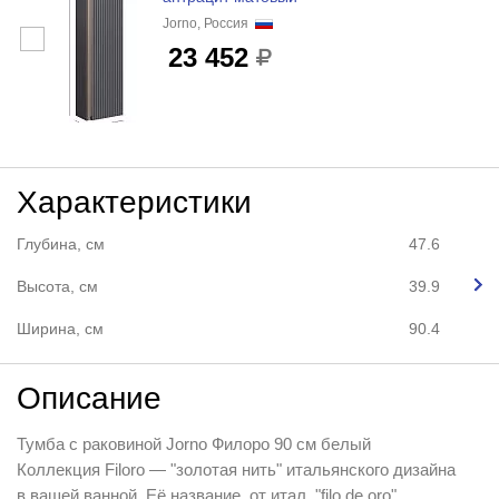
Jorno, Россия
23 452
Характеристики
Глубина, см
47.6
Высота, см
39.9
Ширина, см
90.4
Описание
Тумба с раковиной Jorno Филоро 90 см белый
Коллекция Filoro — "золотая нить" итальянского дизайна
в вашей ванной. Её название, от итал. "filo de oro",