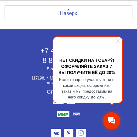
Наверх
Москва
+7 495 118-43-83
8 800 511-52-66
НЕТ СКИДКИ НА ТОВАР?!
ОФОРМЛЯЙТЕ ЗАКАЗ И
E-mail:
info@kupatika.ru
ВЫ ПОЛУЧИТЕ ЕЁ ДО 20%
117198, г. Москва, ул. Миклухо-Маклая,
Если товар не участвует ни в
дом 8, стр. 3, офис 311
какой акции, оформляйте
заказ и мы предоставим на
Способы оплаты
него скидку до 20%.
еще