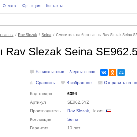
Оплата
Юр. лицам
Контакты
т ванны
Rav Slezak
Seina
Смеситель на борт ванны Rav Slezak Seina S
 Rav Slezak Seina SE962.
Написать отзыв
Задать вопрос
Сравнить
В избранное
Отправить на по
Код товара
6394
Артикул
SE962.5YZ
Производитель
Rav Slezak
, Чехия
Коллекция
Seina
Гарантия
10 лет