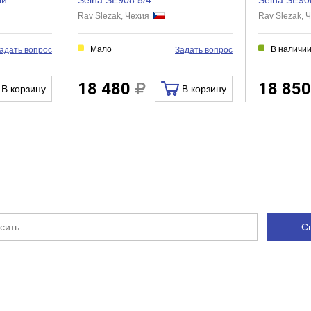
ый
Seina SE908.5/4
Seina SE90
Rav Slezak, Чехия
Rav Slezak,
3
Есть
Мало
В наличи
адать вопрос
Задать вопрос
Нет
Нет
18 480
18 85
В корзину
В корзину
Нет
Нет
Есть
С