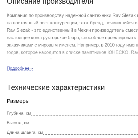
Описание производителя
Компания по производству надежной сантехники Rav Slezak ш
на постоянный рост конкуренции, этот бренд, появившийся в
Rav Slezak - это единственный в Чехии производитель смес
настоящее конструкторское бюро, способное проектировать
заказчиками с мировым именем. Например, в 2010 году имен
годов, которое находится в списке памятников ЮНЕСКО. Ra
смесителей класса Люкс с чешским граненым хрусталем, пр
функциональностью.
Подробнее
Коллекция Seina собственным примером опровергает стереот
правильные цилиндрические формы и четкие грани. Таким о
Технические характеристики
строгость актуальных стилистических мотивов.
Размеры
Смеситель на борт ванны Rav Slezak Seina SE962.5YZ монол
которая исключает какую-либо коррозию. Латунные рукоятки
Глубина, см
гарантирует долговечность и мягкий поток воды. При открыти
Высота, см
душевой лейки. Пластиковый шланг с пружиной, которая обе
Пластиковая душевая лейка с антикальк резиновыми насадк
Длина шланга, см