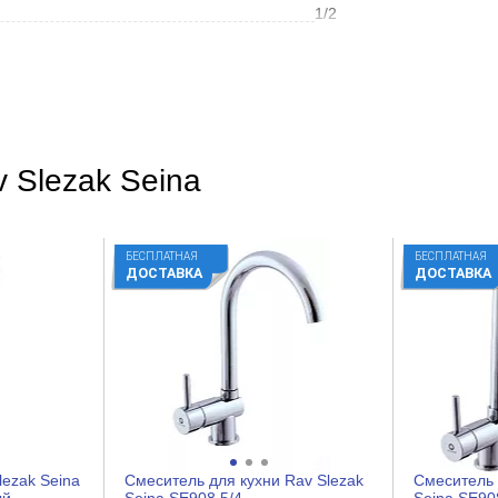
1/2
Золото
Округлая
Современный
 Slezak Seina
Глянцевое
Да
БЕСПЛАТНАЯ
БЕСПЛАТНАЯ
Да
ДОСТАВКА
ДОСТАВКА
Каскад
На ванну
Латунь
Рычажное
lezak Seina
Смеситель для кухни Rav Slezak
Смеситель 
Керамический картридж