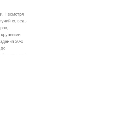
ми. Несмотря
лучайно, ведь
ров,
с крупными
здания 30-х
 до
и безупречной
коллекции -
ртаний и
ой латуни,
во Венгрия,
аво - из
га 2000 мм.