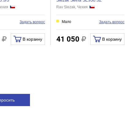
8.5/5
Slezak Seina SE930.5Z
 Чехия
Rav Slezak, Чехия
и
Мало
Задать вопрос
Задать вопрос
0
41 050
В корзину
В корзину
просить