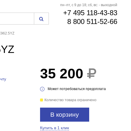
пн–пт, с 9 до 18; сб, вс: - выходной
+7 495 118-43-83
8 800 511-52-66
E962.5YZ
5YZ
35 200
чту
Может потребоваться предоплата
Количество товара ограничено
В корзину
Купить в 1 клик