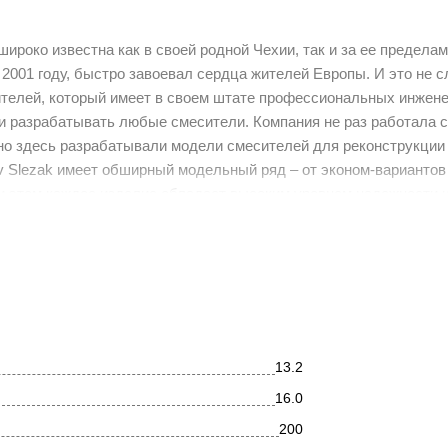
ироко известна как в своей родной Чехии, так и за ее предела
 2001 году, быстро завоевал сердца жителей Европы. И это не с
ителей, который имеет в своем штате профессиональных инжене
 и разрабатывать любые смесители. Компания не раз работала 
но здесь разрабатывали модели смесителей для реконструкции 
v Slezak имеет обширный модельный ряд – от эконом-вариантов
и этом каждое изделие обладает высоким уровнем надежности 
ип о чрезмерной "жесткости" современных интерьеров. Основа 
бразом сочетаются изысканная красота мягких женственных оче
итный, с душевым гарнитуром, изготовлен из высококачественн
. Качественный керамический картридж 40 мм Kerox, производст
13.2
и ручки и поворота влево рычага вода вытекает из излива, а впр
16.0
спечивает лёгкое возвращение шланга в держатель. Длина шлан
ами.
200