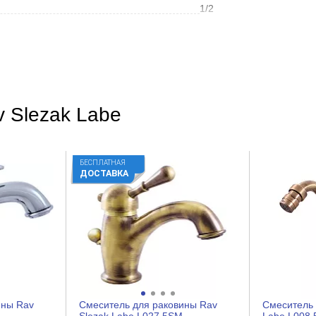
1/2
Бронза
Округлая
Ретро
v Slezak Labe
Глянцевое
Да
БЕСПЛАТНАЯ
Да
ДОСТАВКА
Каскад
На ванну
Латунь
Рычажное
ины Rav
Смеситель для раковины Rav
Смеситель 
Керамический картридж