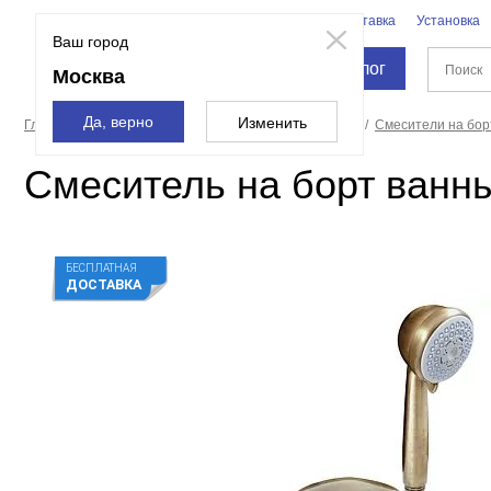
Бренды
Доставка
Установка
Москва
Ваш город
Каталог
Москва
Да, верно
Изменить
Главная страница
Смесители и души
Смесители
Смесители на бор
Смеситель на борт ванн
БЕСПЛАТНАЯ
ДОСТАВКА