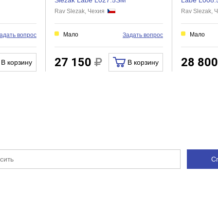
Slezak Labe L027.5SM
Labe L008.
Rav Slezak, Чехия
Rav Slezak,
4
Нет
Мало
Мало
адать вопрос
Задать вопрос
Нет
Нет
27 150
28 80
В корзину
В корзину
Нет
Нет
Нет
С