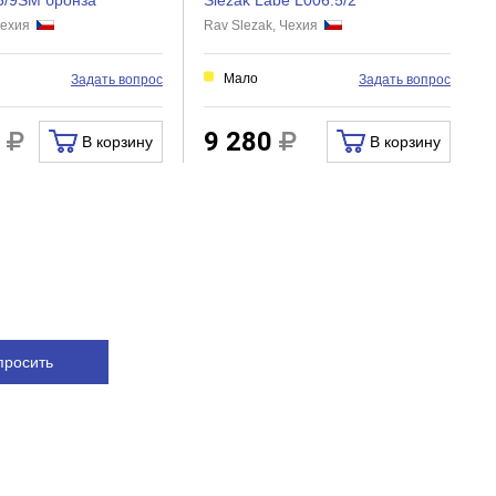
5/9SM бронза
Slezak Labe L006.5/2
 Чехия
Rav Slezak, Чехия
Мало
Задать вопрос
Задать вопрос
0
9 280
В корзину
В корзину
просить