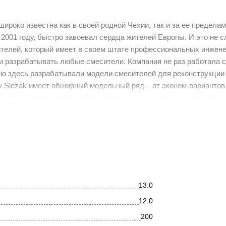
ироко известна как в своей родной Чехии, так и за ее предела
 2001 году, быстро завоевал сердца жителей Европы. И это не с
ителей, который имеет в своем штате профессиональных инжене
 и разрабатывать любые смесители. Компания не раз работала 
но здесь разрабатывали модели смесителей для реконструкции 
v Slezak имеет обширный модельный ряд – от эконом-вариантов
и этом каждое изделие обладает высоким уровнем надежности 
мир – именно так можно охарактеризовать коллекцию Labe, став
н, воплощающий гармоничное сочетание стилей, и эффектные р
хновения на каждый день!
ный смеситель для ванны. Врезной на 4 отверстия. В состав ко
 35 мм, душевой шланг с пружиной, душевая лейка, гибкая подв
13.0
12.0
200