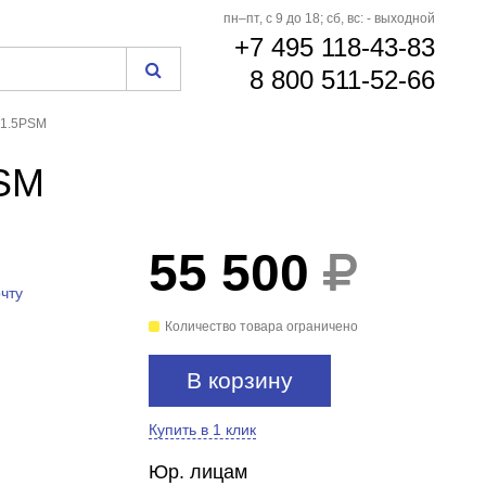
пн–пт, с 9 до 18; сб, вс: - выходной
+7 495 118-43-83
8 800 511-52-66
71.5PSM
PSM
55 500
БЕСПЛАТНАЯ
ДОСТАВКА
чту
Количество товара ограничено
В корзину
Купить в 1 клик
Юр. лицам