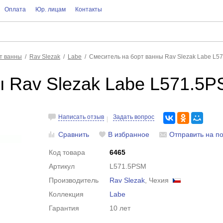
Оплата
Юр. лицам
Контакты
т ванны
Rav Slezak
Labe
Смеситель на борт ванны Rav Slezak Labe L5
ы Rav Slezak Labe L571.5
Написать отзыв
Задать вопрос
Сравнить
В избранное
Отправить на по
Код товара
6465
Артикул
L571.5PSM
Производитель
Rav Slezak
, Чехия
Коллекция
Labe
Гарантия
10 лет