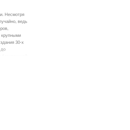
ми. Несмотря
лучайно, ведь
ров,
с крупными
здания 30-х
 до
и безупречной
шую
азноцветные
мплекта
одка 1/2.