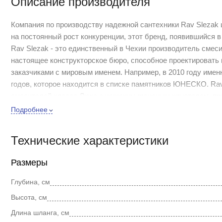
Описание производителя
Компания по производству надежной сантехники Rav Slezak ш
на постоянный рост конкуренции, этот бренд, появившийся в
Rav Slezak - это единственный в Чехии производитель смес
настоящее конструкторское бюро, способное проектировать
заказчиками с мировым именем. Например, в 2010 году имен
годов, которое находится в списке памятников ЮНЕСКО. Ra
смесителей класса Люкс с чешским граненым хрусталем, пр
функциональностью.
Подробнее
Яркие краски, хорошее настроение и позитивный взгляд на 
настоящей сенсацией на рынке смесителей. Сложный дизай
Технические характеристики
элементы превращают смеситель в настоящий источник вдо
Размеры
Смеситель на борт ванны Rav Slezak Labe L571.5PSM каскад
входит: керамический переключатель, керамический картридж
Глубина, см
Высота, см
Длина шланга, см