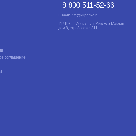
8 800 511-52-66
E-mail:
info@kupatika.ru
117198, г. Москва, ул. Миклухо-Маклая,
дом 8, стр. 3, офис 311
т
ли
ое соглашение
и