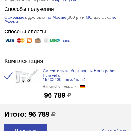
Способы получения
Самовывоз
, доставка
по Москве
(
300 р.
) и
МО
,доставка
по
России
Способы оплаты
еще
Комплектация
Смеситель на борт ванны Hansgrohe
PuraVida
15432400 хром/белый
Hansgrohe, Германия
96 789
Итого:
96 789
В корзину
Купить в 1 клик