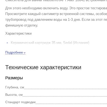
Для этого необходимо включить воду. Это простое тестирова
Просмотрите каждый сантиметр встроенной системы, особое
трубопровод под давлением воды на 1-3 дня. Если за этот 
финишную отделку.
Характеристики
Керамический картридж 35 мм, Sedal (Испания)
Керамический поворотный переключатель
Подробнее
Материалы - латунь, хромоникелевое покрытие
Рабочее давление - 1-5 Bar
Максимальное давление - 9 Bar
Технические характеристики
Рабочая температура - opt. 65°, max 90°
Ресурс керамических картриджей и кранбуксов - 500 000 
Размеры
При регулярной очистке поверхностей смесителей рекомен
Глубина, см
мыльные растворы и многие посудомоечные средства (не д
Высота, см
органические растворители, абразив и разъедающие веществ
Стандарт подводки
фосфорную кислоту).