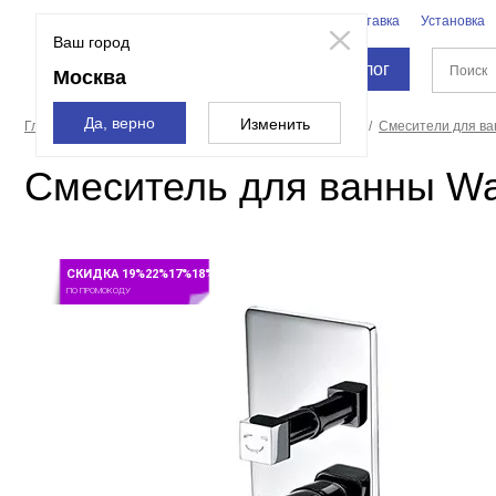
Бренды
Доставка
Установка
Москва
Ваш город
Каталог
Москва
Да, верно
Изменить
Главная страница
Смесители и души
Смесители
Смесители для в
Смеситель для ванны Wa
СКИДКА 19%22%17%18%
ПО ПРОМОКОДУ