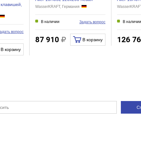
 клавишей,
WasserKRAFT, Германия
WasserKRAF
Нет
Нет
В наличии
В наличи
Задать вопрос
Нет
адать вопрос
Нет
87 910
126 7
В корзину
В корзину
С