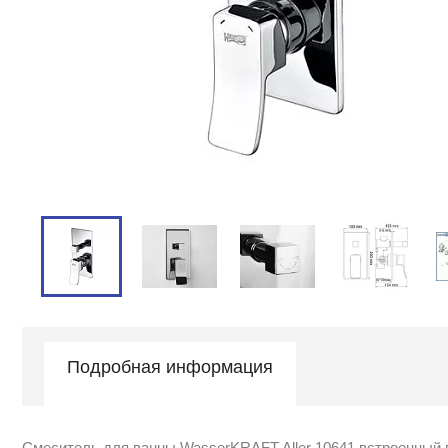
Подробная информация
Смеситель для ванны WasserKRAFT Aller 10641 встроенный 