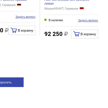
левая
T, Германия
WasserKRAFT, Германия
и
Задать вопрос
В наличии
Задать вопрос
60
В корзину
92 250
В корзину
просить