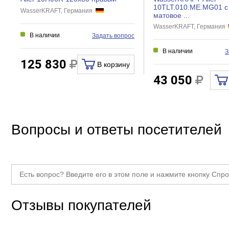
10TLT.010.ME.MG01 с
WasserKRAFT, Германия
Поворот излива
матовое ...
WasserKRAFT, Германия
Защита от обратного потока
В наличии
Задать вопрос
Термостат
В наличии
З
Аэратор
125 830
В корзину
43 050
Вопросы и ответы посетителей
Отзывы покупателей