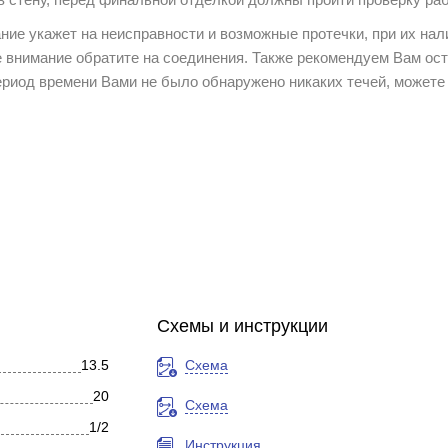
ние укажет на неисправности и возможные протечки, при их нал
 внимание обратите на соединения. Также рекомендуем Вам ос
период времени Вами не было обнаружено никаких течей, можете
открытий/закрытий.
Схемы и инструкции
дуем применять нейтральные жидкие моющие средства. Таковым
13.5
Схема
ля посудомоечных машин)! Не использовать средства, содержа
20
Схема
а (хлорные соединения, соляную, серную, азотную, уксусную и
1/2
Инструкция