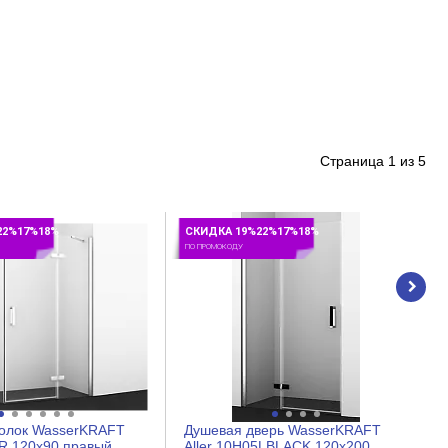
Страница
1
из
5
22%17%18%
СКИДКА 19%22%17%18%
ПО ПРОМОКОДУ
голок WasserKRAFT
Душевая дверь WasserKRAFT
7R 120x90 правый
Aller 10H05LBLACK 120x200