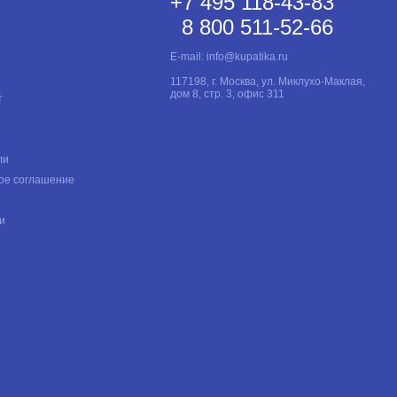
+7 495 118-43-83
8 800 511-52-66
E-mail:
info@kupatika.ru
117198, г. Москва, ул. Миклухо-Маклая,
дом 8, стр. 3, офис 311
т
ли
ое соглашение
и