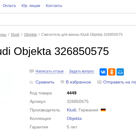
Оплата
Юр. лицам
Контакты
анны
Kludi
Objekta
Смеситель для ванны Kludi Objekta 326850575
di Objekta 326850575
Написать отзыв
Задать вопрос
Сравнить
В избранное
Отправить на по
Код товара
4449
Артикул
326850575
Производитель
Kludi
, Германия
Коллекция
Objekta
Гарантия
5 лет