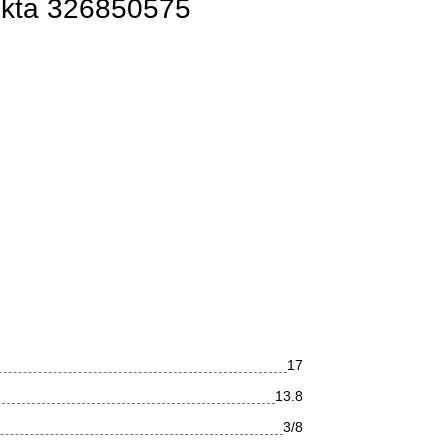
ekta 326850575
17
13.8
3/8