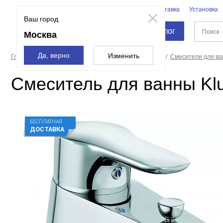
Бренды
Доставка
Установка
Москва
Ваш город
Каталог
Москва
Да, верно
Изменить
Главная страница
Смесители и души
Смесители
Смесители для в
Смеситель для ванны Klu
БЕСПЛАТНАЯ
ДОСТАВКА