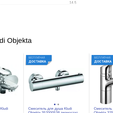
14.5
Хром
Современный
Глянцевое
di Objekta
На ванну
Прямоугольная
БЕСПЛАТНАЯ
БЕСПЛАТНАЯ
Нет
ДОСТАВКА
ДОСТАВКА
Нет
Латунь
Рычажное
Керамический картридж
Kludi
Смеситель для душа Kludi
Смеситель 
1
Objekta 352000538 термостат
Objekta 32