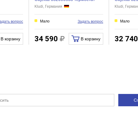
Kludi, Германия
Kludi, Герм
Есть
Нет
Мало
Мало
адать вопрос
Задать вопрос
Нет
Есть
34 590
32 74
В корзину
В корзину
Нет
Есть
С