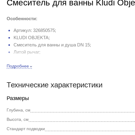
Смеситель для ванны Kludi Obj
Особенности:
Артикул: 326850575;
KLUDI OBJEKTA;
Смеситель для ванны и душа DN 15;
Литой рычаг;
Монтаж на одно отверстие;
Подробнее
Керамический картридж с ограничителем горячей воды;
Аэратор М 24 х 1;
Класс расхода воды DC;
Технические характеристики
Автом. переключение душ/ванна;
Отвод для душа G 1/2;
Размеры
Защита от обратного тока воды;
Гибкая подводка G 3/8;
Глубина, см
Система быстрого монтажа
Высота, см
Стандарт подводки