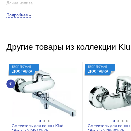
Длина излива
Внешнее исполнение
Подробнее
Цвет
Стиль
Покрытие
Другие товары из коллекции Klu
Способ монтажа
Форма
БЕСПЛАТНАЯ
БЕСПЛАТНАЯ
Встраиваемый
ДОСТАВКА
ДОСТАВКА
Особенности
Наличие душа
Материал
Управление
Механизм
Смеситель для ванны Kludi
Смеситель для ванны 
Кол-во отверстий для монтажа
Objekta 324910575
Objekta 326530575