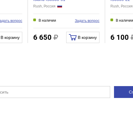
Rush, Россия
Rush, Росси
Нет
Нет
В наличии
В наличи
адать вопрос
Задать вопрос
Нет
Нет
6 650
6 100
В корзину
В корзину
Нет
Есть
Гибкая
Нет
Нет
С