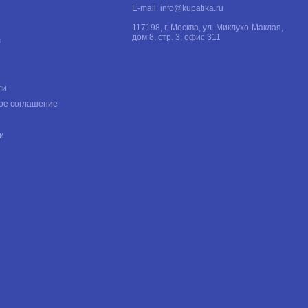
E-mail:
info@kupatika.ru
117198, г. Москва, ул. Миклухо-Маклая,
дом 8, стр. 3, офис 311
т
ли
ое соглашение
и