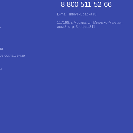
8 800 511-52-66
E-mail:
info@kupatika.ru
117198, г. Москва, ул. Миклухо-Маклая,
дом 8, стр. 3, офис 311
т
ли
ое соглашение
и