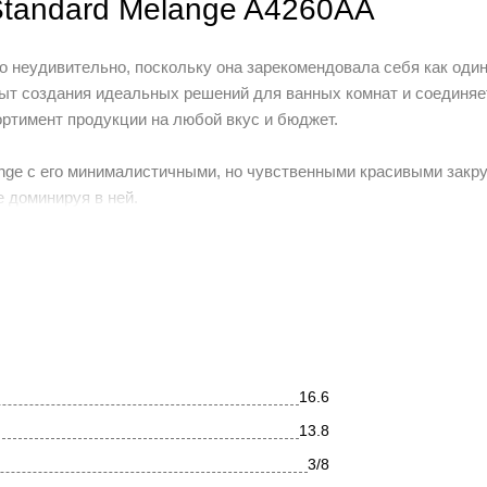
Standard Melange A4260AA
это неудивительно, поскольку она зарекомендовала себя как один
пыт создания идеальных решений для ванных комнат и соединяе
ортимент продукции на любой вкус и бюджет.
ange с его минималистичными, но чувственными красивыми закр
е доминируя в ней.
 A4260AA. Функция Easy-Fix позволяет облегчить процесс подкл
го надежности, а также существенно облегчает процесс очистки.
16.6
13.8
3/8