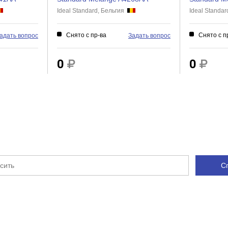
Ideal Standard, Бельгия
Ideal Standa
Есть
Нет
Снято с пр-ва
Снято с п
адать вопрос
Задать вопрос
Нет
Нет
0
0
Нет
Есть
Гибкая
Есть
С