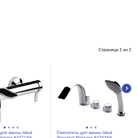
Страница
1
из
2
для ванны Ideal
Смеситель для ванны Ideal
elange A4271AA
Standard Melange A4293AA