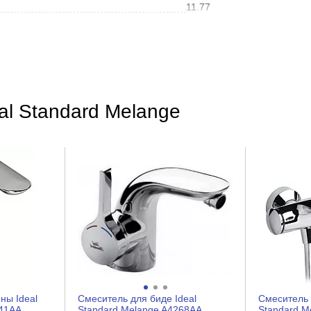
11.77
16.0
Хром
Hi-tech
al Standard Melange
Глянцевое
На раковину
Округлая
Нет
Латунь
Рычажное
Керамический картридж
ны Ideal
Смеситель для биде Ideal
Смеситель 
1
041AA
Standard Melange A4268AA
Standard M