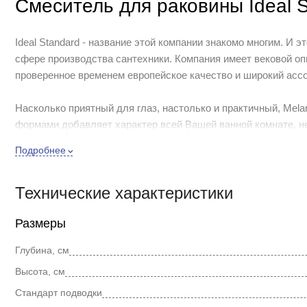
Смеситель для раковины Ideal 
Ideal Standard - название этой компании знакомо многим. И 
сфере производства сантехники. Компания имеет вековой о
проверенное временем европейское качество и широкий асс
Насколько приятный для глаз, настолько и практичный, Mel
формами добавляет характер всей Вашей ванной комнате, н
Подробнее
Элегантный смеситель для раковины Ideal Standard Melange
смесителя. Цельнолитой корпус этого смесителя говорит о е
Технические характеристики
Размеры
Глубина, см
Высота, см
Стандарт подводки