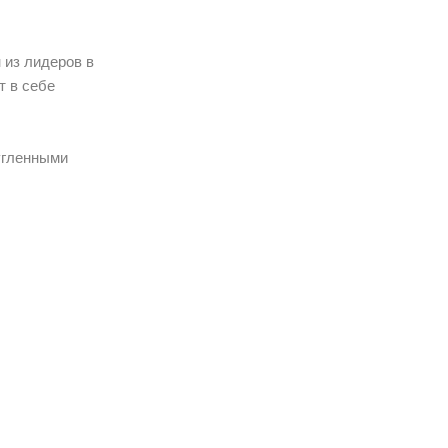
 из лидеров в
т в себе
угленными
ючения