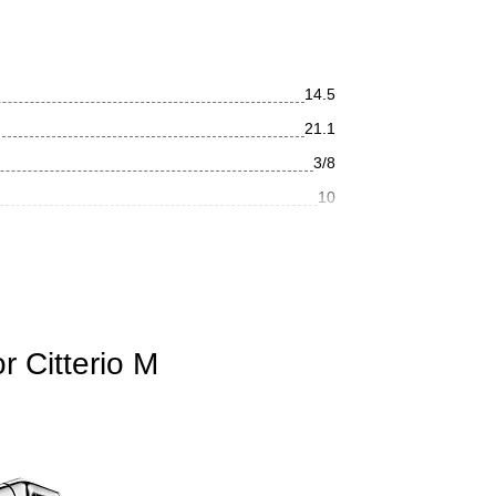
14.5
21.1
3/8
10
12.2
Хром
Современный
 Citterio M
Глянцевое
На раковину
Прямоугольная
Нет