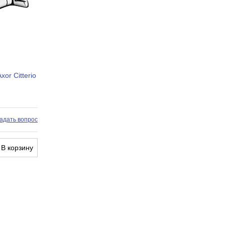
Латунь
Рычажное
Керамический картридж
or Citterio
1
Есть
Нет
адать вопрос
Нет
Нет
В корзину
Нет
Нет
Гибкая
Есть