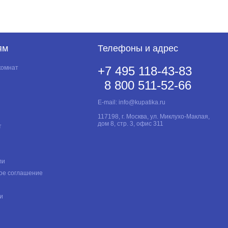
ям
Телефоны и адрес
комнат
+7 495 118-43-83
8 800 511-52-66
E-mail:
info@kupatika.ru
117198, г. Москва, ул. Миклухо-Маклая,
дом 8, стр. 3, офис 311
т
ли
ое соглашение
и