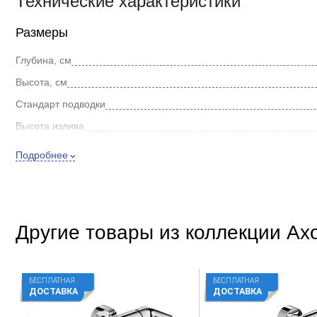
Технические характеристики
Размеры
Глубина, см
Высота, см
Стандарт подводки
Высота излива
Длина излива
Подробнее
Внешнее исполнение
Цвет
Стиль
Другие товары из коллекции Axor
Покрытие
Способ монтажа
БЕСПЛАТНАЯ
БЕСПЛАТНАЯ
Форма
ДОСТАВКА
ДОСТАВКА
Встраиваемый