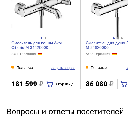
Особенности
Материал
Управление
Механизм
Смеситель для ванны Axor
Смеситель для душа Ax
Кол-во отверстий для монтажа
Citterio M 34420000
M 34620000
Axor, Германия
Axor, Германия
Экономия воды
Поворот излива
Под заказ
Под заказ
Задать вопрос
З
Девиатор
Защита от обратного потока
181 599
86 080
В корзину
Термостат
Аэратор
Тип подводки
Вопросы и ответы посетителей
Донный клапан