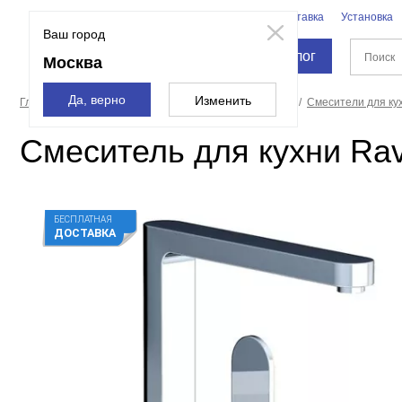
Бренды
Доставка
Установка
Москва
Ваш город
Каталог
Москва
Да, верно
Изменить
Главная страница
Смесители и души
Смесители
Смесители для ку
Смеситель для кухни Ra
БЕСПЛАТНАЯ
ДОСТАВКА