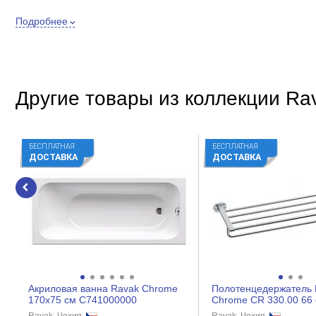
Длина излива
Подробнее
Внешнее исполнение
Цвет
Форма
Другие товары из коллекции Ra
Стиль
Покрытие
БЕСПЛАТНАЯ
БЕСПЛАТНАЯ
Встраиваемый
ДОСТАВКА
ДОСТАВКА
Особенности
Материал
Управление
Механизм
Кол-во отверстий для монтажа
Акриловая ванна Ravak Chrome
Полотенцедержатель 
Экономия воды
170x75 см C741000000
Chrome CR 330.00 66