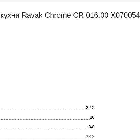
кухни Ravak Chrome CR 016.00 X070054
22.2
26
3/8
23.8