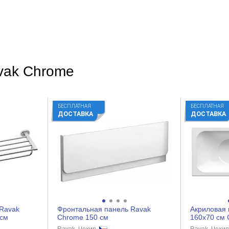
19.1
Хром
Прямоугольная
vak Chrome
Современный
Глянцевое
БЕСПЛАТНАЯ
БЕСПЛАТНАЯ
Нет
ДОСТАВКА
ДОСТАВКА
Латунь
Рычажное
Керамический картридж
1
Ravak
Фронтальная панель Ravak
Акриловая 
Нет
 см
Chrome 150 см
160x70 см