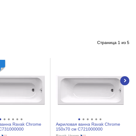
Страница
1
из
5
ванна Ravak Chrome
Акриловая ванна Ravak Chrome
 C731000000
150x70 см C721000000