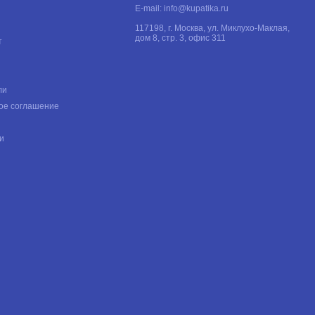
E-mail:
info@kupatika.ru
117198, г. Москва, ул. Миклухо-Маклая,
дом 8, стр. 3, офис 311
т
ли
ое соглашение
и