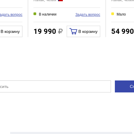
Ravak, Чехия
Ravak, Чехи
Есть
Нет
В наличии
Мало
адать вопрос
Задать вопрос
Нет
Есть
19 990
54 99
В корзину
В корзину
Гибкая
Нет
Нет
Нет
С