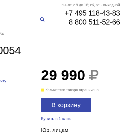
пн–пт, с 9 до 18; сб, вс: - выходной
+7 495 118-43-83
8 800 511-52-66
054
0054
29 990
чту
Количество товара ограничено
В корзину
Купить в 1 клик
Юр. лицам