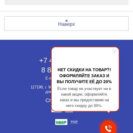
Наверх
Москва
+7 495 118-43-83
8 800 511-52-66
НЕТ СКИДКИ НА ТОВАР?!
ОФОРМЛЯЙТЕ ЗАКАЗ И
E-mail:
info@kupatika.ru
ВЫ ПОЛУЧИТЕ ЕЁ ДО 20%
117198, г. Москва, ул. Миклухо-Маклая,
Если товар не участвует ни в
дом 8, стр. 3, офис 311
какой акции, оформляйте
заказ и мы предоставим на
Способы оплаты
него скидку до 20%.
еще