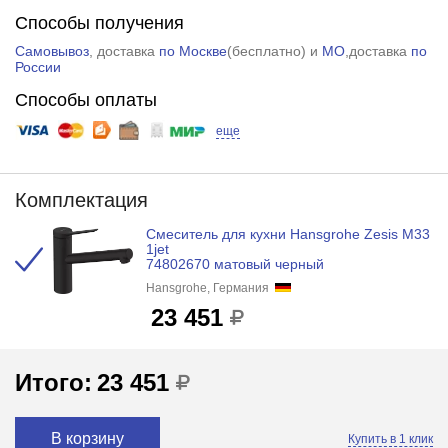
Способы получения
Самовывоз
, доставка
по Москве
(
бесплатно
) и
МО
,доставка
по
России
Способы оплаты
еще
Комплектация
Смеситель для кухни Hansgrohe Zesis M33
1jet
74802670 матовый черный
Hansgrohe, Германия
23 451
Итого:
23 451
В корзину
Купить в 1 клик