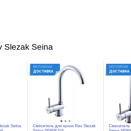
Золото
Округлая
Hi-tech
Глянцевое
На стену
 Slezak Seina
Да
БЕСПЛАТНАЯ
БЕСПЛАТНАЯ
ДОСТАВКА
ДОСТАВКА
Латунь
Рычажное
Керамический картридж
1
Нет
Нет
lezak Seina
Смеситель для кухни Rav Slezak
Смеситель 
Нет
ый
Seina SE908.5/4
Seina SE90