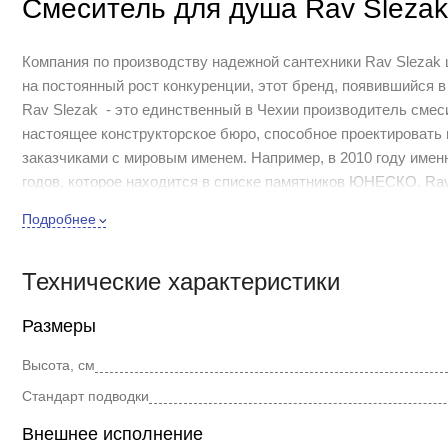
Смеситель для душа Rav Sleza
Компания по производству надежной сантехники Rav Slezak ш
на постоянный рост конкуренции, этот бренд, появившийся в
Rav Slezak - это единственный в Чехии производитель сме
настоящее конструкторское бюро, способное проектировать
заказчиками с мировым именем. Например, в 2010 году имен
годов, которое находится в списке памятников ЮНЕСКО. Ra
смесителей класса Люкс с чешским граненым хрусталем, пр
Подробнее
функциональностью.
Коллекция Seina собственным примером опровергает стереот
Технические характеристики
правильные цилиндрические формы и четкие грани. Таким о
строгость актуальных стилистических мотивов.
Размеры
Смеситель скрытого монтажа для душа Rav Slezak Seina SE983
происходит с помощью металлического рычага. Керамический 
Высота, см
смесителя входит в комплект.
Стандарт подводки
Внешнее исполнение