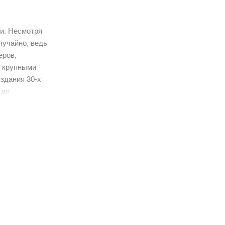
ми. Несмотря
лучайно, ведь
еров,
с крупными
здания 30-х
 до
и безупречной
коллекции -
ртаний и
пора воды
 механизм