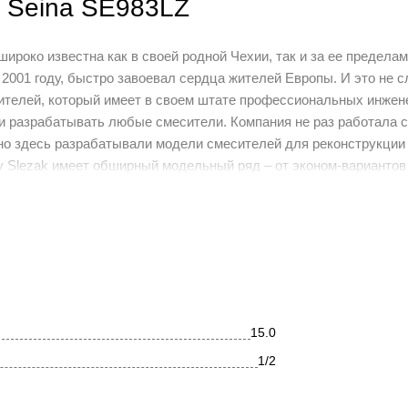
k Seina SE983LZ
ироко известна как в своей родной Чехии, так и за ее предела
 2001 году, быстро завоевал сердца жителей Европы. И это не с
сителей, который имеет в своем штате профессиональных инжен
 и разрабатывать любые смесители. Компания не раз работала 
но здесь разрабатывали модели смесителей для реконструкции 
v Slezak имеет обширный модельный ряд – от эконом-вариантов
и этом каждое изделие обладает высоким уровнем надежности 
ип о чрезмерной "жесткости" современных интерьеров. Основа 
бразом сочетаются изысканная красота мягких женственных оче
LZ с хромированной поверхностью. Регулировка температуры и на
картридж смесителя производства Венгрии 35 мм KEROX. Скрытый
15.0
1/2