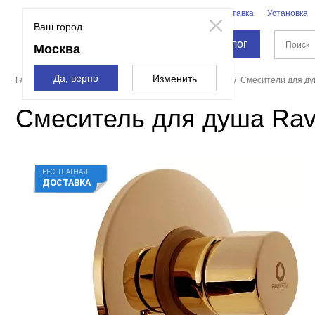
Бренды
Доставка
Установка
Москва
Ваш город
Каталог
Москва
Да, верно
Изменить
Главная страница
Смесители и души
Смесители
Смесители для д
Смеситель для душа Rav
БЕСПЛАТНАЯ
ДОСТАВКА