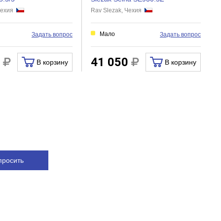
 Чехия
Rav Slezak, Чехия
и
Мало
Задать вопрос
Задать вопрос
0
41 050
В корзину
В корзину
просить