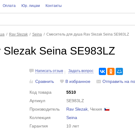
Оплата
Юр. лицам
Контакты
уша
Rav Slezak
Seina
Смеситель для душа Rav Slezak Seina SE983LZ
 Slezak Seina SE983LZ
Написать отзыв
Задать вопрос
Сравнить
В избранное
Отправить на по
Код товара
5510
Артикул
SE983LZ
Производитель
Rav Slezak
, Чехия
Коллекция
Seina
Гарантия
10 лет