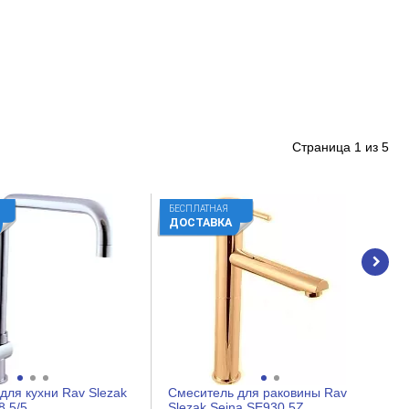
Страница
1
из
5
БЕСПЛАТНАЯ
ДОСТАВКА
для кухни Rav Slezak
Смеситель для раковины Rav
8.5/5
Slezak Seina SE930.5Z