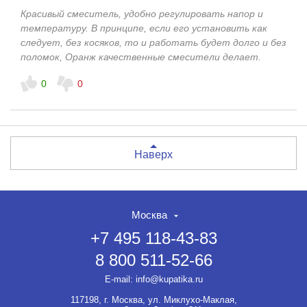
Красивый смеситель, удобно регулировать напор и
температуру. В принципе, если его установить как
следует, без косяков, то и работать будет долго и без
поломок, Оранж качественные смесители делает.
0
0
Наверх
Москва
+7 495 118-43-83
8 800 511-52-66
E-mail:
info@kupatika.ru
117198, г. Москва, ул. Миклухо-Маклая,