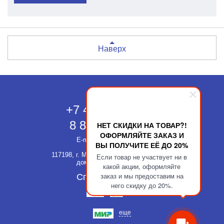
Наверх
Москва
+7 495 118-43-83
8 800 511-52-66
НЕТ СКИДКИ НА ТОВАР?!
ОФОРМЛЯЙТЕ ЗАКАЗ И
E-mail:
info@kupatika.ru
ВЫ ПОЛУЧИТЕ ЕЁ ДО 20%
117198, г. Москва, ул. Миклухо-Маклая,
Если товар не участвует ни в
дом 8, стр. 3, офис 311
какой акции, оформляйте
заказ и мы предоставим на
Способы оплаты
него скидку до 20%.
еще