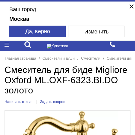
Ваш город
Москва
Да, верно
Изменить
Главная страница
Смесители и души
Смесители
Смесители для 
Смеситель для биде Migliore
Oxford ML.OXF-6323.BI.DO
золото
Написать отзыв
Задать вопрос