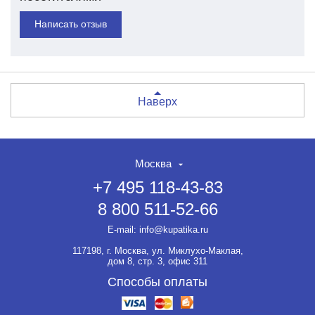
Написать отзыв
Наверх
Москва
+7 495 118-43-83
8 800 511-52-66
НЕТ СКИДКИ НА ТОВАР?!
ОФОРМЛЯЙТЕ ЗАКАЗ И
E-mail:
info@kupatika.ru
ВЫ ПОЛУЧИТЕ ЕЁ ДО 20%
117198, г. Москва, ул. Миклухо-Маклая,
Если товар не участвует ни в
дом 8, стр. 3, офис 311
какой акции, оформляйте
заказ и мы предоставим на
Способы оплаты
него скидку до 20%.