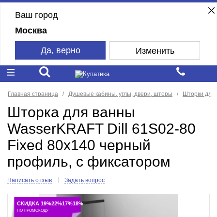
Ваш город
Москва
Да, верно
Изменить
Главная страница
Душевые кабины, углы, двери, шторы
Шторки для
Шторка для ванны
WasserKRAFT Dill 61S02-80
Fixed 80x140 черный
профиль, с фиксатором
Написать отзыв
Задать вопрос
СКИДКА 19%22%17%18%
ПО ПРОМОКОДУ