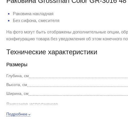
Раковина Grossman Color GR-3016 48
Раковина накладная
Без сифона, смесителя
На фото могут быть отображены дополнительные опции, обр
конфигурацию товара без уведомления об этом конечного по
Технические характеристики
Размеры
Глубина, см
Высота, см
Ширина, см
Внешнее исполнение
Подробнее
Цвет
Коричневый, Синий, Зеленый, Белый, Розовый, Голубой, С
Стиль