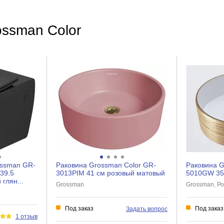
Прямоугольная
Нет
ossman Color
Нет
Нет
Нет
Нет
Керамика
Нет
Нет
ossman GR-
Раковина Grossman Color GR-
Раковина G
Да
39.5
3013PIM 41 см розовый матовый
5010GW 35
глян...
Grossman
Grossman, Р
Нет
Нет
Под заказ
Под заказ
Задать вопрос
1 отзыв
Нет