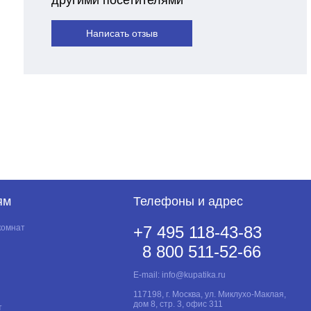
Написать отзыв
ям
Телефоны и адрес
комнат
+7 495 118-43-83
8 800 511-52-66
E-mail:
info@kupatika.ru
117198, г. Москва, ул. Миклухо-Маклая,
дом 8, стр. 3, офис 311
т