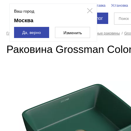
Бренды
Доставка
Установка
Москва
Ваш город
Каталог
Москва
Да, верно
Изменить
Главная страница
Санфаянс
Раковины
Накладные раковины
Gro
Раковина Grossman Colo