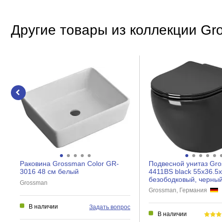
Форма раковины
Асимметрия
Другие товары из коллекции Gr
Установка в угол
Пьедестал
Полупьедестал
Двойная раковина
Особенности
Материал раковины
Монтаж к стене
Монтаж на тумбу
Раковина Grossman Color GR-
Подвесной унитаз Gr
Встраиваемая в столешницу сверху
3016 48 см белый
4411BS black 55x36.5x
безободковый, черный 
Grossman
Встраиваемая в столешницу снизу
Grossman, Германия
Монтаж над стиральной машиной
В наличии
Задать вопрос
В наличии
Полувстраиваемая