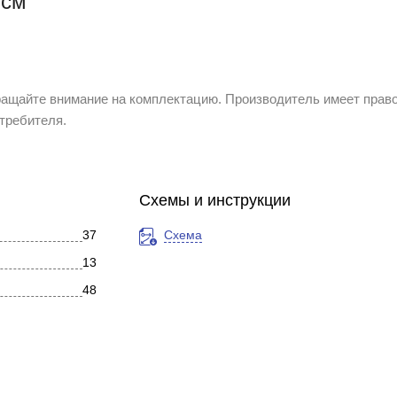
 см
ащайте внимание на комплектацию. Производитель имеет прав
требителя.
Схемы и инструкции
37
Схема
13
48
ерый, Золото, Серебро, Бежевый, Бордовый, Белый глянцевый, Ма
Современный