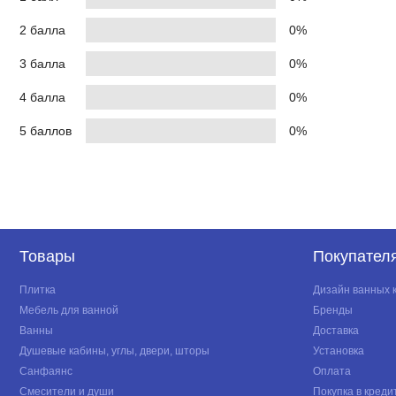
2 балла
0%
3 балла
0%
4 балла
0%
5 баллов
0%
Товары
Покупател
Плитка
Дизайн ванных 
Мебель для ванной
Бренды
Ванны
Доставка
Душевые кабины, углы, двери, шторы
Установка
Санфаянс
Оплата
Смесители и души
Покупка в креди