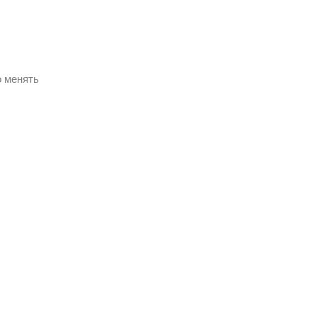
о менять
товое золото