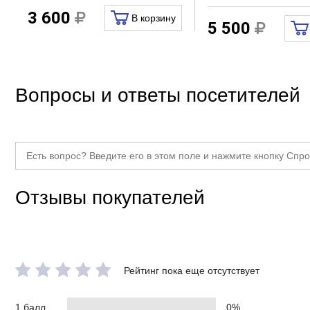
Кол-во отверстий для смесителя
3 600
В корзину
5 500
Рукомойник
Функции
Перелив
Вопросы и ответы посетителей
Дополнительно
Тип товара
Отзывы покупателей
Рейтинг пока еще отсутствует
1 балл
0%