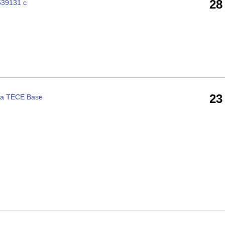
28
539131 с
23
жа TECE Base