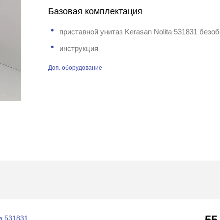
Базовая комплектация
приставной унитаз Kerasan Nolita 531831 безо
инструкция
Доп. оборудование
55
ta 531831