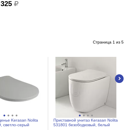
 325
Страница
1
из
5
енье Kerasan Nolita
Приставной унитаз Kerasan Nolita
9, светло-серый
531801 безободковый, белый