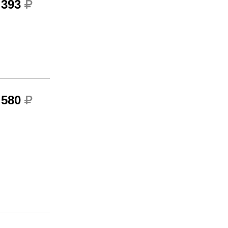
 393
 580