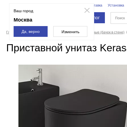
Бренды
Доставка
Установка
Москва
Ваш город
Каталог
Москва
Да, верно
Изменить
Главная страница
Санфаянс
Унитазы
Приставные (бачок в стене)
Приставной унитаз Keras