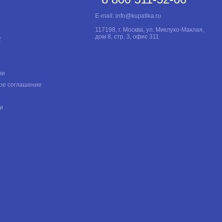
E-mail:
info@kupatika.ru
117198, г. Москва, ул. Миклухо-Маклая,
дом 8, стр. 3, офис 311
т
ли
ое соглашение
и