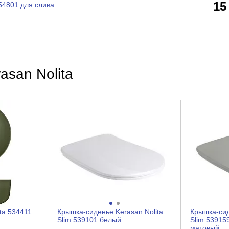
15
54801 для слива
asan Nolita
ta 534411
Крышка-сиденье Kerasan Nolita
Крышка-сид
Slim 539101 белый
Slim 53915
матовый