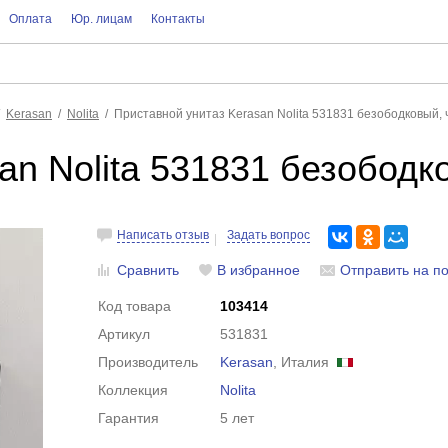
Оплата
Юр. лицам
Контакты
Kerasan
Nolita
Приставной унитаз Kerasan Nolita 531831 безободковый,
an Nolita 531831 безободк
Написать отзыв
Задать вопрос
Сравнить
В избранное
Отправить на по
Код товара
103414
Артикул
531831
Производитель
Kerasan
, Италия
Коллекция
Nolita
Гарантия
5 лет