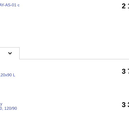
2
AY-AS-01 с
3
120x90 L
3
ay
0, 120/90