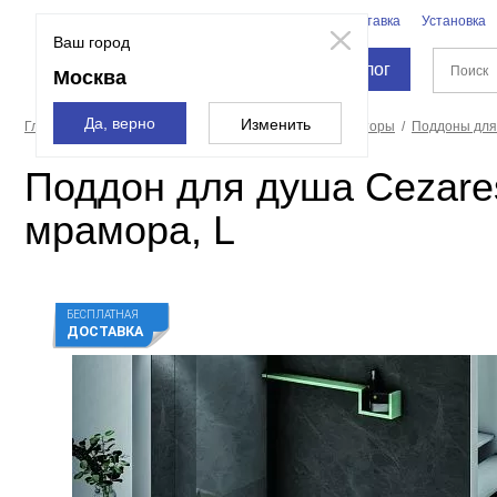
Бренды
Доставка
Установка
Москва
Ваш город
Каталог
Москва
Да, верно
Изменить
Главная страница
Душевые кабины, углы, двери, шторы
Поддоны для
Поддон для душа Cezare
мрамора, L
БЕСПЛАТНАЯ
ДОСТАВКА