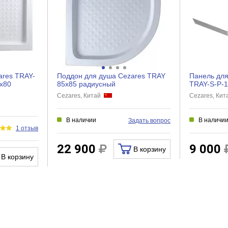
ares TRAY-
Поддон для душа Cezares TRAY
Панель для
x80
85x85 радиусный
TRAY-S-P-
Cezares, Китай
Cezares, Ки
В наличии
В наличи
Задать вопрос
1 отзыв
22 900
9 000
В корзину
В корзину