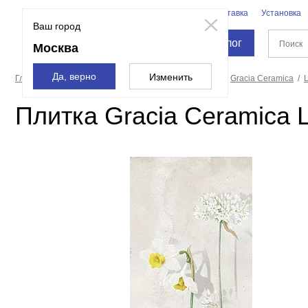
Бренды
Доставка
Установка
Москва
Ваш город
Каталог
Москва
Да, верно
Изменить
Главная страница
Плитка
Керамическая плитка
Gracia Ceramica
L
Плитка Gracia Ceramica L