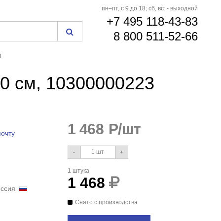
пн–пт, с 9 до 18; сб, вс: - выходной
+7 495 118-43-83
8 800 511-52-66
3
60 см, 10300000223
1 468
Р/шт
почту
-
+
1 штука
1 468
Россия
Снято с производства