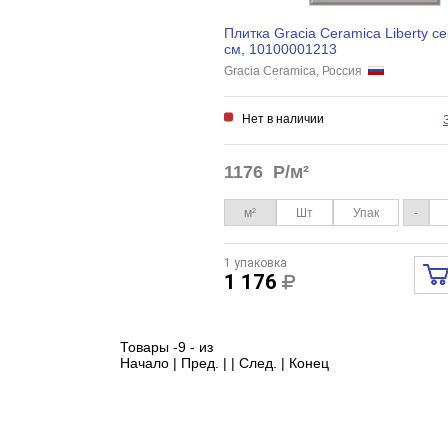
Плитка Gracia Ceramica Liberty с
см, 10100001213
Gracia Ceramica, Россия
Нет в наличии
1176
Р/м²
м²
Шт
Упак
-
1 упаковка
1 176
Товары -9 - из
Начало | Пред. | | След. | Конец