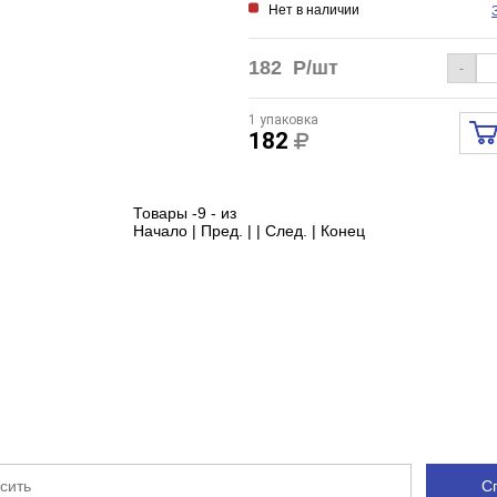
Нет в наличии
182
Р/шт
-
1 упаковка
182
Товары -9 - из
Начало | Пред. | | След. | Конец
С