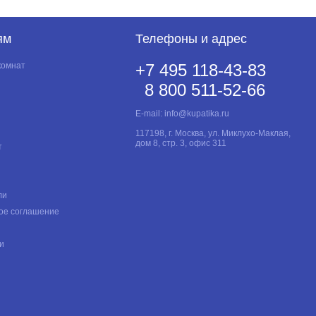
ям
Телефоны и адрес
комнат
+7 495 118-43-83
8 800 511-52-66
E-mail:
info@kupatika.ru
117198, г. Москва, ул. Миклухо-Маклая,
дом 8, стр. 3, офис 311
т
ли
ое соглашение
и