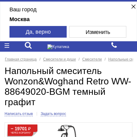
Ваш город
Москва
Да, верно
Изменить
Главная страница
Смесители и души
Смесители
Напольные сме
Напольный смеситель
Wonzon&Woghand Retro WW-
88649020-BGM темный
графит
Написать отзыв
Задать вопрос
− 19701
₽
ЧЕРЕЗ КОРЗИНУ