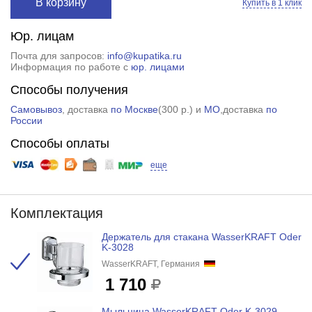
В корзину
Купить в 1 клик
Юр. лицам
Почта для запросов:
info@kupatika.ru
Информация по работе с
юр. лицами
Способы получения
Самовывоз
, доставка
по Москве
(
300 р.
) и
МО
,доставка
по
России
Способы оплаты
еще
Комплектация
Держатель для стакана WasserKRAFT Oder
K-3028
WasserKRAFT, Германия
1 710
Мыльница WasserKRAFT Oder K-3029