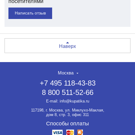
посетителями
Написать отзыв
Наверх
Москва
+7 495 118-43-83
8 800 511-52-66
НЕТ СКИДКИ НА ТОВАР?!
ОФОРМЛЯЙТЕ ЗАКАЗ И
E-mail:
info@kupatika.ru
ВЫ ПОЛУЧИТЕ ЕЁ ДО 20%
117198, г. Москва, ул. Миклухо-Маклая,
Если товар не участвует ни в
дом 8, стр. 3, офис 311
какой акции, оформляйте
заказ и мы предоставим на
Способы оплаты
него скидку до 20%.