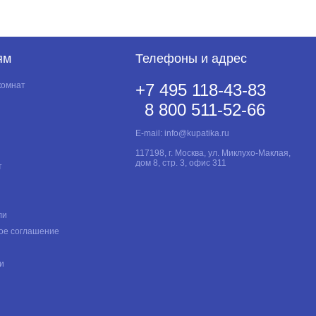
ям
Телефоны и адрес
комнат
+7 495 118-43-83
8 800 511-52-66
E-mail:
info@kupatika.ru
117198, г. Москва, ул. Миклухо-Маклая,
дом 8, стр. 3, офис 311
т
ли
ое соглашение
и