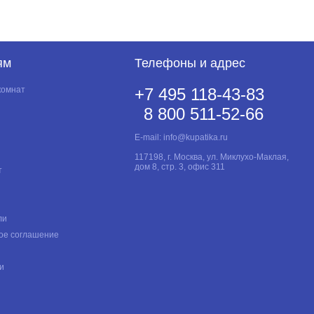
ям
Телефоны и адрес
комнат
+7 495 118-43-83
8 800 511-52-66
E-mail:
info@kupatika.ru
117198, г. Москва, ул. Миклухо-Маклая,
дом 8, стр. 3, офис 311
т
ли
ое соглашение
и