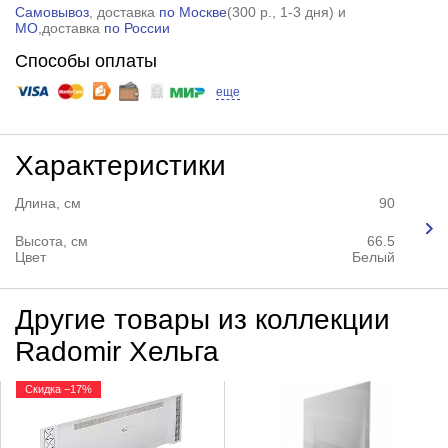
Самовывоз
, доставка
по Москве
(
300 р.
, 1-3 дня) и
МО
,доставка
по России
Способы оплаты
еще
Характеристики
Длина, см
90
Высота, см
66.5
Цвет
Белый
Другие товары из коллекции
Radomir Хельга
Скидка −17%