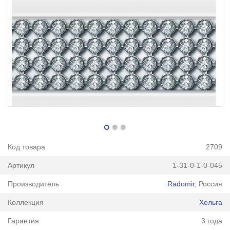
Код товара
2709
Артикул
1-31-0-1-0-045
Производитель
Radomir
, Россия
Коллекция
Хельга
Гарантия
3 года