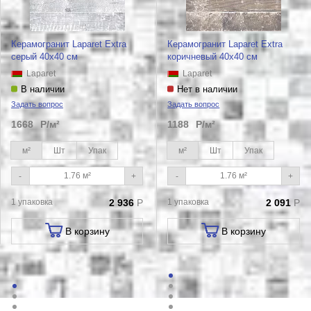
Керамогранит Laparet Extra
Керамогранит Laparet Extra
серый 40х40 см
коричневый 40х40 см
Laparet
Laparet
В наличии
Нет в наличии
Задать вопрос
Задать вопрос
1668
Р/м²
1188
Р/м²
м²
Шт
Упак
м²
Шт
Упак
-
+
-
+
1 упаковка
2 936
Р
1 упаковка
2 091
Р
В корзину
В корзину
Мозаика
2