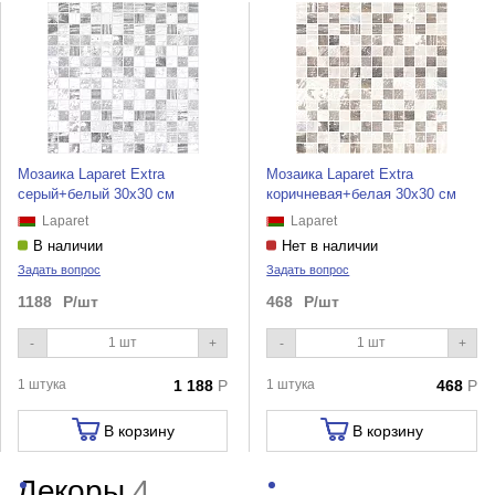
Мозаика Laparet Extra
Мозаика Laparet Extra
серый+белый 30х30 см
коричневая+белая 30х30 см
Laparet
Laparet
В наличии
Нет в наличии
Задать вопрос
Задать вопрос
1188
Р/шт
468
Р/шт
-
+
-
+
1 штука
1 188
Р
1 штука
468
Р
В корзину
В корзину
Декоры
4