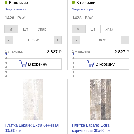
В наличии
В наличии
Задать вопрос
Задать вопрос
1428
Р/м²
1428
Р/м²
м²
Шт
Упак
м²
Шт
Упак
-
+
-
+
1 упаковка
2 827
Р
1 упаковка
2 827
Р
В корзину
В корзину
Плитка Laparet Extra бежевая
Плитка Laparet Extra
30х60 см
коричневая 30х60 см