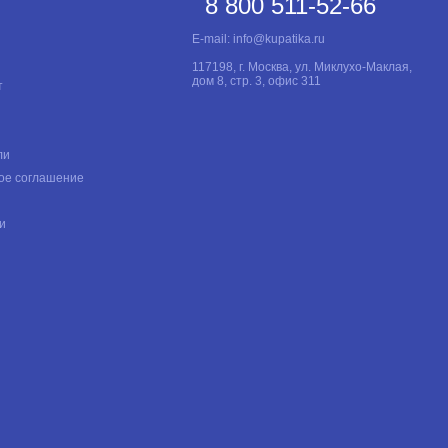
8 800 511-52-66
E-mail:
info@kupatika.ru
117198, г. Москва, ул. Миклухо-Маклая,
дом 8, стр. 3, офис 311
т
ли
ое соглашение
и