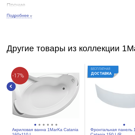
Прочие
Подробнее
Глубина, см
Цвет
Высота, см
Форма
Другие товары из коллекции 1M
Покрытие
Установка в угол
БЕСПЛАТНАЯ
Материал
ДОСТАВКА
-17%
Крепление
Акриловая ванна 1MarKa Catania
Фронтальная панель 1
160x110 L
Catania 150 L/R