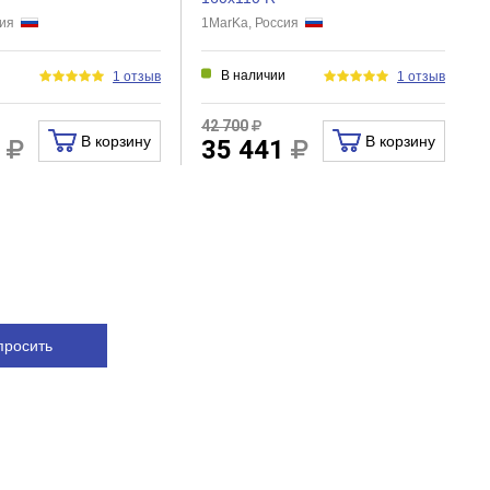
сия
1MarKa, Россия
В наличии
1 отзыв
1 отзыв
42 700
В корзину
В корзину
2
35 441
просить