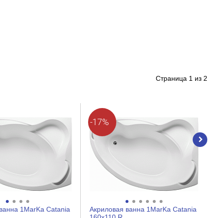
Страница
1
из
2
-17%
ванна 1MarKa Catania
Акриловая ванна 1MarKa Catania
160x110 R