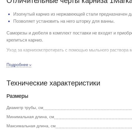
Отличительные черты карниза 1Marka
Изогнутый карниз из нержавеющей стали предназначен дл
Позволяет установить на него шторку для ванны.
Саморезы и дюбеля в комплект поставки не входят и приобре
крепиться карниз.
Уход за карнизом:протирать с помощью мыльного раствора м
активные вещества для ухода за изделием.
Подробнее
Купить "Карниз 1Marka Catania 160x100" по отличной цене 
Технические характеристики
проводятся акции, скидки и распродажи. Остались вопрос
выбор.
Размеры
Диаметр трубы, см
Минимальная длина, см
Максимальная длина, см