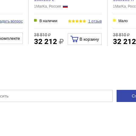
1MarKa, Россия
1MarKa, Рос
В наличии
Мало
адать вопрос
1 отзыв
38 810
38 810
комплекте
В корзину
32 212
32 21
С