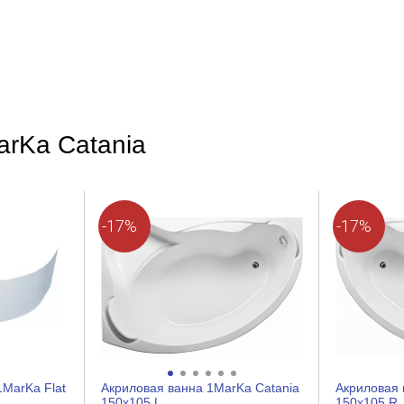
100
Хром
3
Дуга
arKa Catania
Глянцевое
Да
Нержавеющая сталь
-17%
-17%
Шурупы
MarKa Flat
Акриловая ванна 1MarKa Catania
Акриловая 
150x105 L
150x105 R