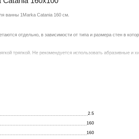
 Catania 160x100
я ванны 1Marka Catania 160 см.
таются отдельно, в зависимости от типа и размера стен в кото
ягкой тряпкой. Не рекомендуется использовать абразивные и х
вы можете прямо сейчас в интернет-магазине Купатика. У нас по
ы? Звоните по телефону +7(495) 118-43-83 и мы поможем сдела
2.5
160
160