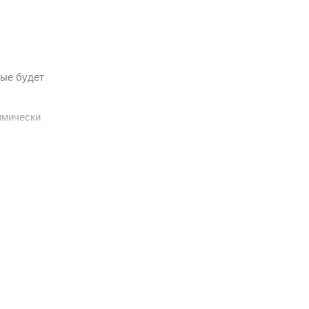
рые будет
имически
стоянно
ть правильный