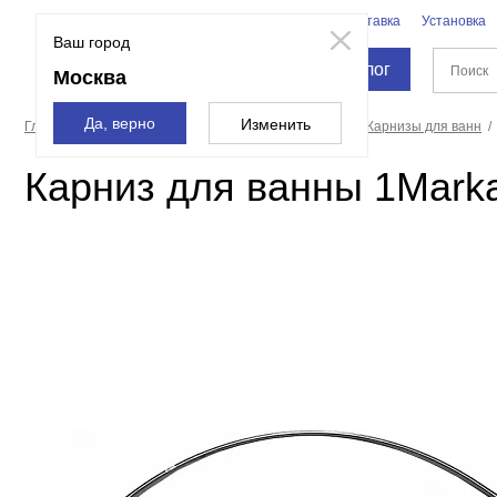
Бренды
Доставка
Установка
Москва
Ваш город
Каталог
Москва
Да, верно
Изменить
Главная страница
Полотенцесушители, карнизы
Карнизы для ванн
Карниз для ванны 1Marka