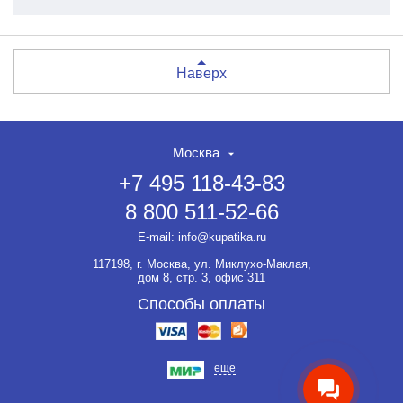
Наверх
Москва
+7 495 118-43-83
8 800 511-52-66
НЕТ СКИДКИ НА ТОВАР?!
ОФОРМЛЯЙТЕ ЗАКАЗ И
E-mail:
info@kupatika.ru
ВЫ ПОЛУЧИТЕ ЕЁ ДО 20%
117198, г. Москва, ул. Миклухо-Маклая,
Если товар не участвует ни в
дом 8, стр. 3, офис 311
какой акции, оформляйте
заказ и мы предоставим на
Способы оплаты
него скидку до 20%.
еще