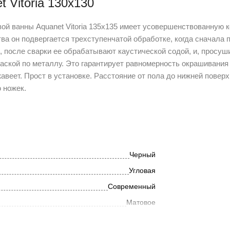
 Vitoria 130x130
овой ванны Aquanet Vitoria 135x135 имеет усовершенствованную 
тва он подвергается трехступенчатой обработке, когда сначала
, после сварки ее обрабатывают каустической содой, и, просуш
ской по металлу. Это гарантирует равномерность окрашивания 
жавеет. Прост в установке. Расстояние от пола до нижней повер
 ножек.
Черный
Угловая
Современный
Матовое