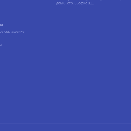
дом 8, стр. 3, офис 311
т
ли
ое соглашение
и