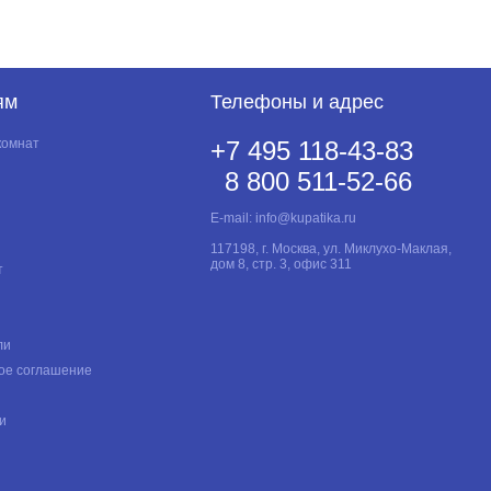
ям
Телефоны и адрес
комнат
+7 495 118-43-83
8 800 511-52-66
E-mail:
info@kupatika.ru
117198, г. Москва, ул. Миклухо-Маклая,
дом 8, стр. 3, офис 311
т
ли
ое соглашение
и