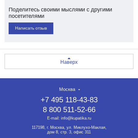
Поделитесь своими мыслями с другими
посетителями
Написать отзыв
Наверх
Москва
+7 495 118-43-83
8 800 511-52-66
НЕТ СКИДКИ НА ТОВАР?!
ОФОРМЛЯЙТЕ ЗАКАЗ И
E-mail:
info@kupatika.ru
ВЫ ПОЛУЧИТЕ ЕЁ ДО 20%
117198, г. Москва, ул. Миклухо-Маклая,
Если товар не участвует ни в
дом 8, стр. 3, офис 311
какой акции, оформляйте