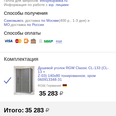
Почта для запросов:
info@kupatika.ru
Информация по работе с
юр. лицами
Способы получения
Самовывоз
, доставка
по Москве
(
400 р.
, 1-3 дня) и
МО
,доставка
по России
Способы оплаты
еще
Комплектация
Душевой уголок RGW Classic CL-133 (CL-
13 +
Z-03) 140x80 тонированное, хром
060913348-31
RGW, Германия
35 283
Итого:
35 283