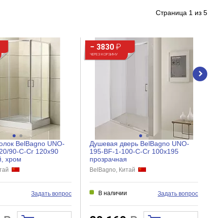
Страница
1
из
5
− 3830
₽
ЧЕРЕЗ КОРЗИНУ
олок BelBagno UNO-
Душевая дверь BelBagno UNO-
20/90-C-Cr 120x90
195-BF-1-100-C-Cr 100x195
, хром
прозрачная
итай
BelBagno, Китай
и
В наличии
Задать вопрос
Задать вопрос