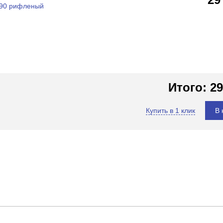
x90 рифленый
Итого:
29
Купить в 1 клик
В 