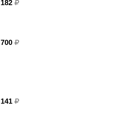
 182
 700
 141