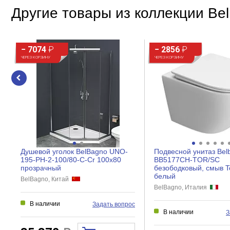
Другие товары из коллекции Be
− 7074
₽
− 2856
₽
ЧЕРЕЗ КОРЗИНУ
ЧЕРЕЗ КОРЗИНУ
Душевой уголок BelBagno UNO-
Подвесной унитаз Bel
195-PH-2-100/80-C-Cr 100x80
BB5177CH-TOR/SC
прозрачный
безободковый, смыв T
белый
BelBagno, Китай
BelBagno, Италия
В наличии
Задать вопрос
В наличии
З