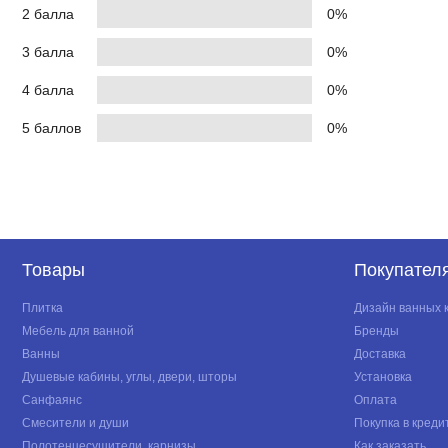
2 балла
0%
3 балла
0%
4 балла
0%
5 баллов
0%
Товары
Покупател
Плитка
Дизайн ванных 
Мебель для ванной
Бренды
Ванны
Доставка
Душевые кабины, углы, двери, шторы
Установка
Санфаянс
Оплата
Смесители и души
Покупка в креди
Полотенцесушители, карнизы
Как заказать