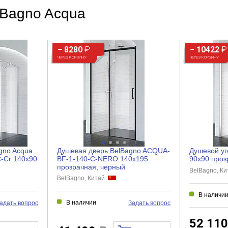
lBagno Acqua
− 8280
₽
− 10422
₽
ЧЕРЕЗ КОРЗИНУ
ЧЕРЕЗ КОРЗИНУ
gno Acqua
Душевая дверь BelBagno ACQUA-
Душевой уг
-Cr 140x90
BF-1-140-C-NERO 140x195
90x90 проз
прозрачная, черный
BelBagno, К
BelBagno, Китай
В наличи
В наличии
адать вопрос
Задать вопрос
52 11