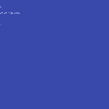
ли
ое соглашение
и