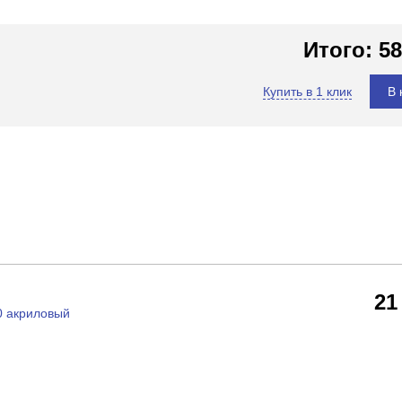
Итого:
58
Купить в 1 клик
В 
21
0 акриловый