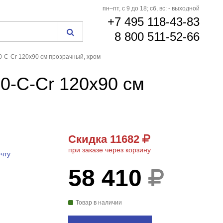
пн–пт, с 9 до 18; сб, вс: - выходной
+7 495 118-43-83
8 800 511-52-66
-C-Cr 120x90 см прозрачный, хром
0-C-Cr 120x90 см
Скидка 11682
− 11682
₽
при заказе через корзину
ЧЕРЕЗ КОРЗИНУ
чту
58 410
Товар в наличии