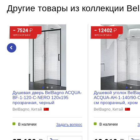
Другие товары из коллекции Be
− 7524
₽
− 12402
₽
ЧЕРЕЗ КОРЗИНУ
ЧЕРЕЗ КОРЗИНУ
Душевая дверь BelBagno ACQUA-
Душевой уголок BelBa
BF-1-120-C-NERO 120x195
ACQUA-AH-1-140/90-C
прозрачная, черный
см прозрачный, хром
BelBagno, Китай
BelBagno, Китай
В наличии
В наличии
Задать вопрос
З