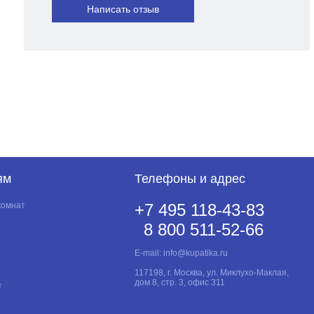
Написать отзыв
ям
Телефоны и адрес
комнат
+7 495 118-43-83
8 800 511-52-66
E-mail:
info@kupatika.ru
117198, г. Москва, ул. Миклухо-Маклая,
дом 8, стр. 3, офис 311
т