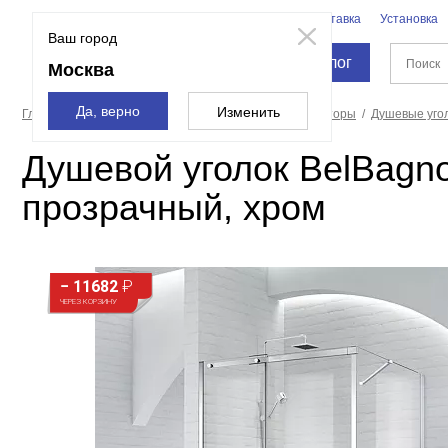
Бренды
Доставка
Установка
Москва
Ваш город
Каталог
Москва
Да, верно
Изменить
Главная страница
Душевые кабины, углы, двери, шторы
Душевые уго
Душевой уголок BelBagn
прозрачный, хром
− 11682
₽
ЧЕРЕЗ КОРЗИНУ