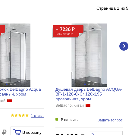
Страница
1
из
5
− 7236
₽
ЧЕРЕЗ КОРЗИНУ
олок BelBagno Acqua
Душевая дверь BelBagno ACQUA-
рачный, хром
BF-1-120-C-Cr 120x195
прозрачная, хром
итай
BelBagno, Китай
и
1 отзыв
В наличии
Задать вопрос
0
В корзину