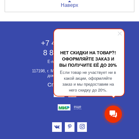
Наверх
Москва
+7 495 118-43-83
8 800 511-52-66
НЕТ СКИДКИ НА ТОВАР?!
ОФОРМЛЯЙТЕ ЗАКАЗ И
E-mail:
info@kupatika.ru
ВЫ ПОЛУЧИТЕ ЕЁ ДО 20%
117198, г. Москва, ул. Миклухо-Маклая,
Если товар не участвует ни в
дом 8, стр. 3, офис 311
какой акции, оформляйте
заказ и мы предоставим на
Способы оплаты
него скидку до 20%.
еще