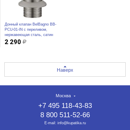
Донный клапан BelBagno BB-
PCU-01-IN с переливом,
нержавеющая сталь, сатин
2 290
Наверх
Москва
+7 495 118-43-83
8 800 511-52-66
НЕТ СКИДКИ НА ТОВАР?!
ОФОРМЛЯЙТЕ ЗАКАЗ И
E-mail:
info@kupatika.ru
ВЫ ПОЛУЧИТЕ ЕЁ ДО 20%