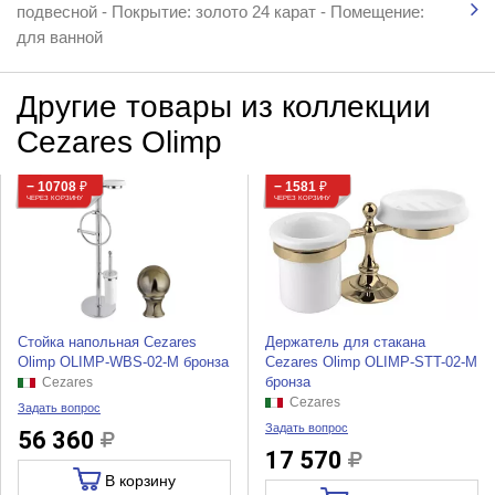
подвесной - Покрытие: золото 24 карат - Помещение:
для ванной
Другие товары из коллекции
Cezares Olimp
− 10708
₽
− 1581
₽
ЧЕРЕЗ КОРЗИНУ
ЧЕРЕЗ КОРЗИНУ
Стойка напольная Cezares
Держатель для стакана
Olimp OLIMP-WBS-02-M бронза
Cezares Olimp OLIMP-STT-02-M
бронза
Cezares
Cezares
Задать вопрос
Задать вопрос
56 360
17 570
В корзину