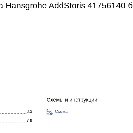
а Hansgrohe AddStoris 41756140 
Схемы и инструкции
8.3
Схема
7.9