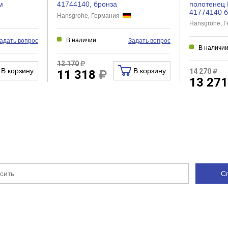
м
41744140, бронза
полотенец 
41774140 б
Hansgrohe, Германия
Hansgrohe, 
В наличии
адать вопрос
Задать вопрос
В наличи
12 170
В корзину
В корзину
14 270
11 318
13 27
С