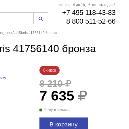
пн–пт, с 9 до 18; сб, вс: - выходной
+7 495 118-43-83
8 800 511-52-66
sgrohe AddStoris 41756140 бронза
ris 41756140 бронза
Скидка
чту
8 210
7 635
Товар в наличии
В корзину