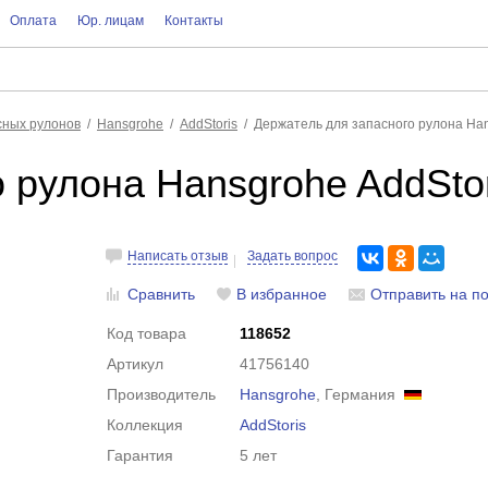
Оплата
Юр. лицам
Контакты
сных рулонов
Hansgrohe
AddStoris
Держатель для запасного рулона Han
 рулона Hansgrohe AddSto
Написать отзыв
Задать вопрос
Сравнить
В избранное
Отправить на по
Код товара
118652
Артикул
41756140
Производитель
Hansgrohe
, Германия
Коллекция
AddStoris
Гарантия
5 лет