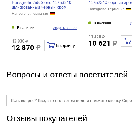
Hansgrohe AddStoris 41753340
41752340 черный хро
шлифованный черный хром
Hansgrohe, Германия
Hansgrohe, Германия
В наличии
З
В наличии
Задать вопрос
11 420
13 838
10 621
В корзину
12 870
Вопросы и ответы посетителей
Отзывы покупателей