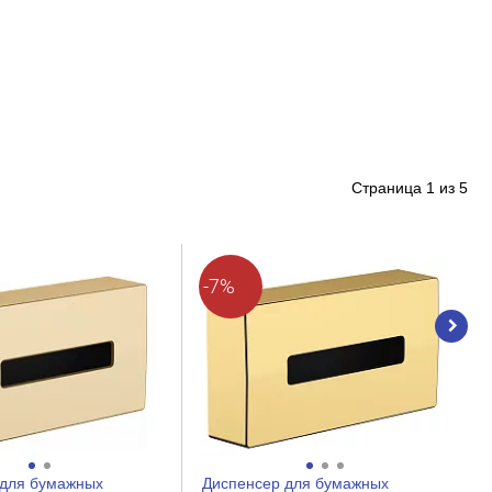
Страница
1
из
5
-7%
 для бумажных
Диспенcер для бумажных