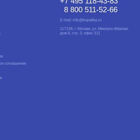
+7 495 118-43-83
8 800 511-52-66
E-mail:
info@kupatika.ru
117198, г. Москва, ул. Миклухо-Маклая,
дом 8, стр. 3, офис 311
т
ли
ое соглашение
и