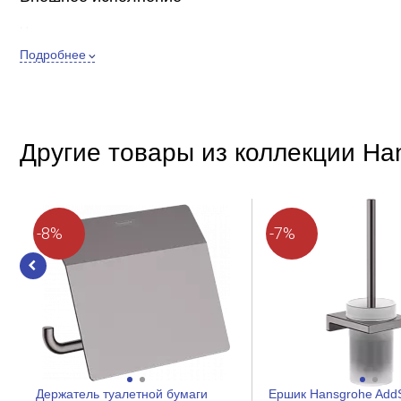
Цвет
Подробнее
Форма
Стиль
Покрытие
Форма розетки
Другие товары из коллекции Han
Особенности
Количество рулонов
-8%
-7%
Материал
Место установки
Крепление
Положение рулона
Держатель туалетной бумаги
Ершик Hansgrohe AddS