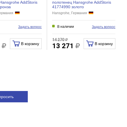
Hansgrohe AddStoris
полотенец Hansgrohe AddStoris
ронза
41774990 золото
Германия
Hansgrohe, Германия
и
В наличии
Задать вопрос
Задать вопрос
14 270
В корзину
В корзину
1
13 271
просить