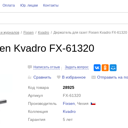
Оплата
Юр. лицам
Контакты
 и журналов
Fixsen
Kvadro
Держатель для газет Fixsen Kvadro FX-61320
sen Kvadro FX-61320
Написать отзыв
Задать вопрос
Сравнить
В избранное
Отправить на по
Код товара
28925
Артикул
FX-61320
Производитель
Fixsen
, Чехия
Коллекция
Kvadro
Гарантия
5 лет