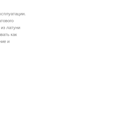
ксплуатации.
атового
 из латуни
вать как
ние и