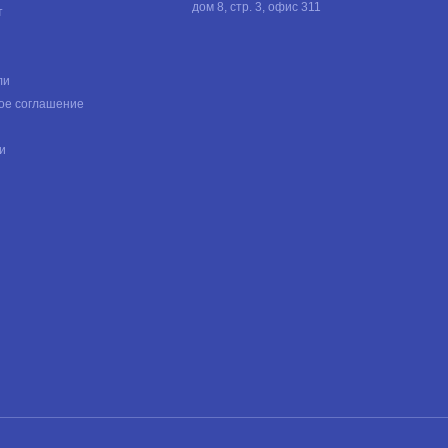
дом 8, стр. 3, офис 311
т
ли
ое соглашение
и