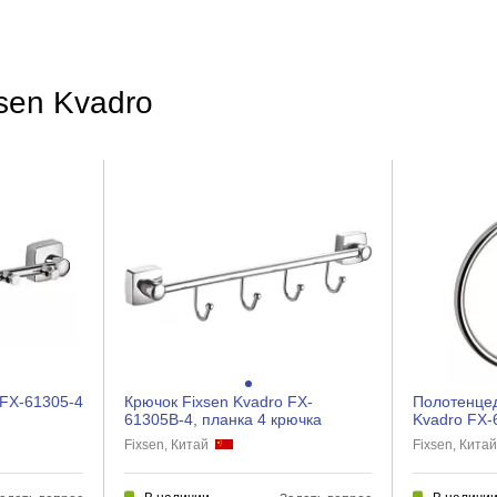
Глянцевое
Латунь
Стена
sen Kvadro
Шурупы
 FX-61305-4
Крючок Fixsen Kvadro FX-
Полотенцед
61305B-4, планка 4 крючка
Kvadro FX-
Fixsen, Китай
Fixsen, Кита