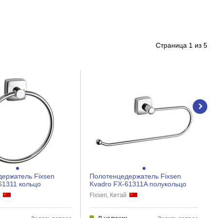
Страница
1
из
5
ержатель Fixsen
Полотенцедержатель Fixsen
61311 кольцо
Kvadro FX-61311A полукольцо
й
Fixsen, Китай