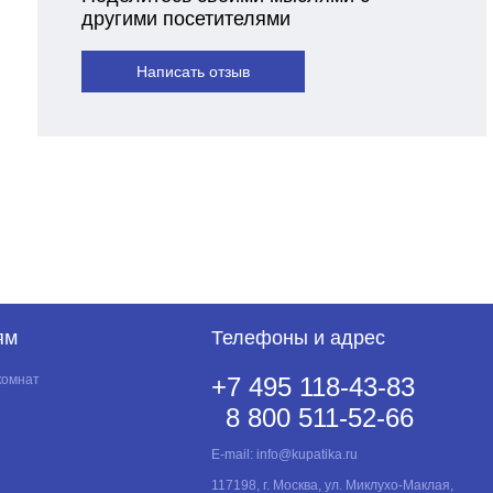
другими посетителями
Написать отзыв
ям
Телефоны и адрес
комнат
+7 495 118-43-83
8 800 511-52-66
E-mail:
info@kupatika.ru
117198, г. Москва, ул. Миклухо-Маклая,