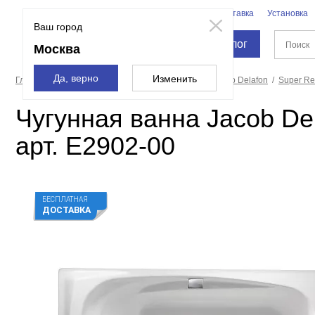
Бренды
Доставка
Установка
Москва
Ваш город
Каталог
Москва
Да, верно
Изменить
Главная страница
Ванны
Чугунные ванны
Jacob Delafon
Super R
Чугунная ванна Jacob De
арт. E2902-00
БЕСПЛАТНАЯ
ДОСТАВКА