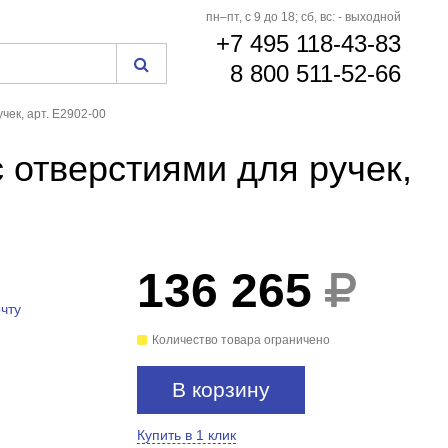
пн–пт, с 9 до 18; сб, вс: - выходной
+7 495 118-43-83
8 800 511-52-66
чек, арт. E2902-00
с отверстиями для ручек,
136 265
чту
Количество товара ограничено
В корзину
Купить в 1 клик