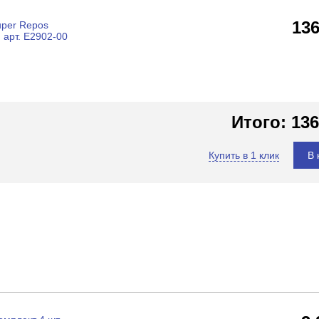
13
uper Repos
 арт. E2902-00
Итого:
136
Купить в 1 клик
В 