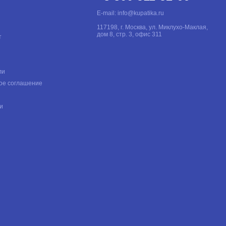
E-mail:
info@kupatika.ru
117198, г. Москва, ул. Миклухо-Маклая,
дом 8, стр. 3, офис 311
т
ли
ое соглашение
и