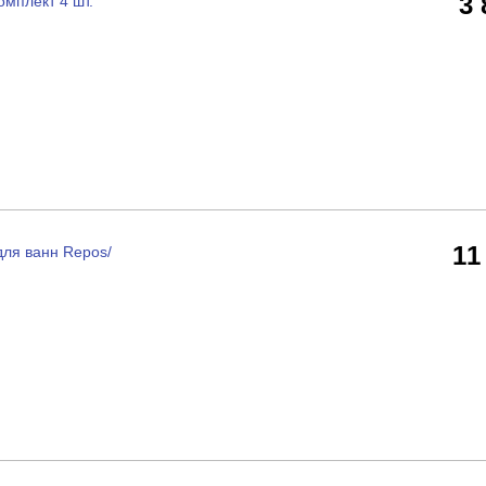
3
омплект 4 шт.
11
для ванн Repos/