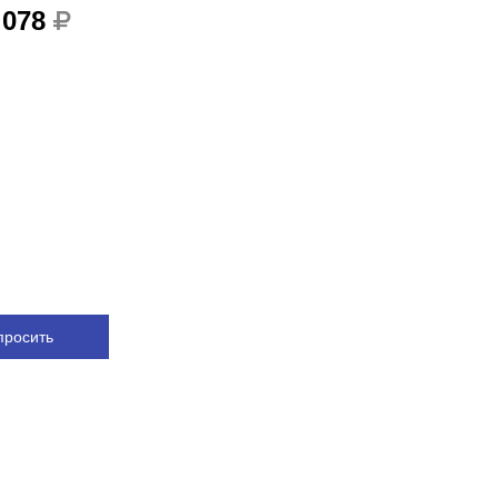
 078
просить