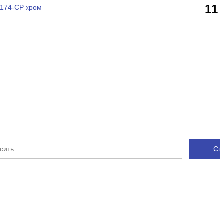
11
0174-CP хром
С