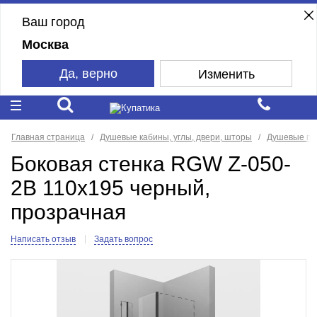
Ваш город
Москва
Да, верно
Изменить
Главная страница
Душевые кабины, углы, двери, шторы
Душевые пе
Боковая стенка RGW Z-050-
2B 110x195 черный,
прозрачная
Написать отзыв
Задать вопрос