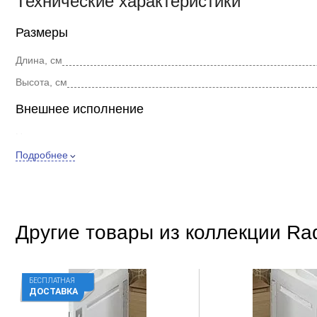
Технические характеристики
Размеры
Длина, см
Высота, см
Внешнее исполнение
Цвет
Подробнее
Форма
Стиль
Покрытие
Другие товары из коллекции Ra
Дополнительно
Материал
Расположение
БЕСПЛАТНАЯ
ДОСТАВКА
Регулировка высоты