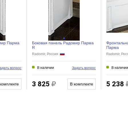
Нет
Нет
Нет
Правый угол
мир Парма
Боковая панель Радомир Парма
Фронтальн
R
Парма
Radomir, Россия
Radomir, Ро
В наличии
В наличи
адать вопрос
Задать вопрос
3 825
5 238
комплекте
В комплекте