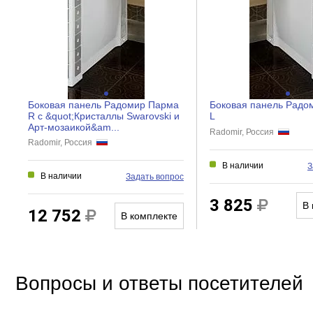
Регулировка ширины
Дверки
Створки
Расположение экрана
Боковая панель Радомир Парма
Боковая панель Радо
R c &quot;Кристаллы Swarovski и
L
Арт-мозаикой&am...
Radomir, Россия
Radomir, Россия
В наличии
З
В наличии
Задать вопрос
3 825
В 
12 752
В комплекте
Вопросы и ответы посетителей