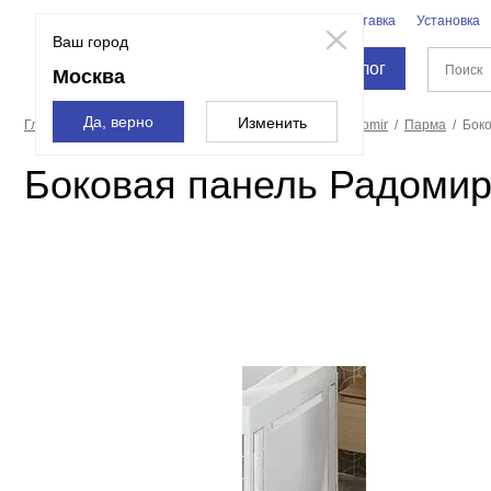
Бренды
Доставка
Установка
Москва
Ваш город
Каталог
Москва
Да, верно
Изменить
Главная страница
Ванны
Экраны для ванн
Radomir
Парма
Бок
Боковая панель Радоми