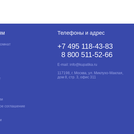
ям
Телефоны и адрес
комнат
+7 495 118-43-83
8 800 511-52-66
E-mail:
info@kupatika.ru
117198, г. Москва, ул. Миклухо-Маклая,
дом 8, стр. 3, офис 311
т
ли
ое соглашение
и