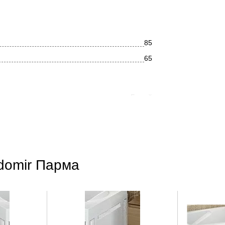
85
65
Белый
Прямоугольная
Современный
Глянцевое
domir Парма
Акрил
Боковое
Нет